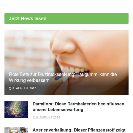
Cleveland Clinic: Ice or Heat: What’s Better
for Soothing Arthritis Pain?, (Abruf:
Jetzt News lesen
02.02.2025),
health.clevelandclinic.org
Rote Bete zur Blutdrucksenkung: Kaugummi kann die
Wirkung verbessern
8. AUGUST 2026
Darmflora: Diese Darmbakterien beeinflussen
unsere Lebenserwartung
8. AUGUST 2026
Arterienverkalkung: Dieser Pflanzenstoff zeigt