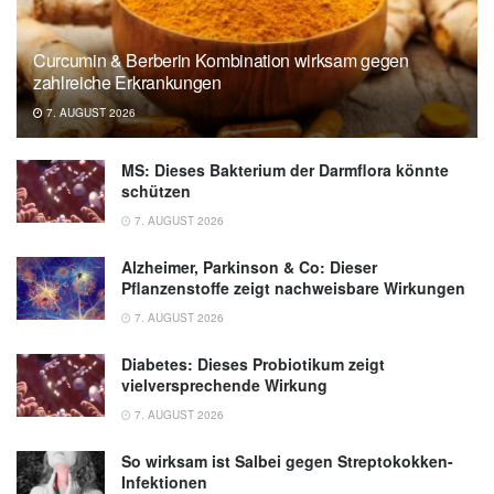
Comparison between two divergent diets,
Mediterranean and Western, on gut
Curcumin & Berberin Kombination wirksam gegen
microbiota and cognitive function in young
zahlreiche Erkrankungen
sprague dawley rats; in: Gut Microbes
7. AUGUST 2026
Reports (veröffentlicht 18.12.2024),
Gut
Microbes Reports
MS: Dieses Bakterium der Darmflora könnte
schützen
7. AUGUST 2026
Alzheimer, Parkinson & Co: Dieser
Pflanzenstoffe zeigt nachweisbare Wirkungen
7. AUGUST 2026
Diabetes: Dieses Probiotikum zeigt
vielversprechende Wirkung
7. AUGUST 2026
So wirksam ist Salbei gegen Streptokokken-
Infektionen