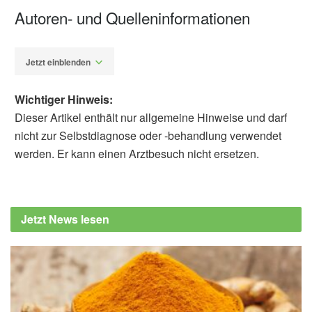
Autoren- und Quelleninformationen
Jetzt einblenden
Wichtiger Hinweis:
Dieser Artikel enthält nur allgemeine Hinweise und darf
nicht zur Selbstdiagnose oder -behandlung verwendet
werden. Er kann einen Arztbesuch nicht ersetzen.
Alexander Stindt
American Heart Association: Eating a
Mediterranean-style diet improved brain
Jetzt News lesen
health in study of Hispanic/Latino adults
(veröffentlicht 30.01.2025),
AHA
Rebecca J. Solch-Ottaiano, Elizabeth B.
Engler-Chiurazzi, Colin Harper, Savannah
Wasson, Sharon Ogbonna, et al.: