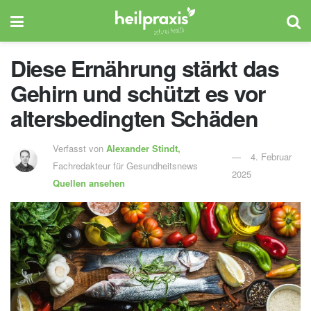
Diese Ernährung stärkt das
Gehirn und schützt es vor
altersbedingten Schäden
Verfasst von
Alexander Stindt,
4. Februar
Fachredakteur für Gesundheitsnews
2025
Quellen ansehen