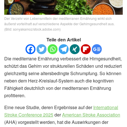
Der Verzehr von Lebensmitteln der mediterranen Ernährung wirkt sich
äußerst vorteilhaft auf verschiedene Aspekte der Gehirngesundheit aus.
(Bild: sonyakamoz/stock.adobe.com)
Teile den Artikel
Die mediterrane Ernährung verbessert die Hirngesundheit,
schützt das Gehirn vor strukturellen Schäden und reduziert
gleichzeitig seine altersbedingte Schrumpfung. So können
neben dem Herz-Kreislauf-System auch die kognitiven
Fähigkeit deutchlich von der mediterranen Ernährung
profitieren.
Eine neue Studie, deren Ergebnisse auf der
International
Stroke Conference 2025
der
American Stroke Association
(AHA) vorgestellt werden, hat die Auswirkungen der