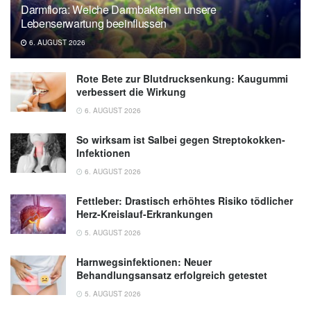
Darmflora: Welche Darmbakterien unsere
Lebenserwartung beeinflussen
6. AUGUST 2026
Rote Bete zur Blutdrucksenkung: Kaugummi
verbessert die Wirkung
6. AUGUST 2026
So wirksam ist Salbei gegen Streptokokken-
Infektionen
6. AUGUST 2026
Fettleber: Drastisch erhöhtes Risiko tödlicher
Herz-Kreislauf-Erkrankungen
5. AUGUST 2026
Harnwegsinfektionen: Neuer
Behandlungsansatz erfolgreich getestet
5. AUGUST 2026