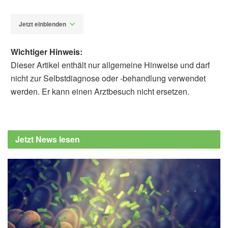
Jetzt einblenden
Wichtiger Hinweis:
Dieser Artikel enthält nur allgemeine Hinweise und darf
nicht zur Selbstdiagnose oder -behandlung verwendet
werden. Er kann einen Arztbesuch nicht ersetzen.
Diplom-Redakteur (FH) Volker Blasek
Barcelona Institute for Global Health: Adults
with Asthma Have a Higher Risk of
Jetzt News lesen
Developing Obesity (PDF, veröffentlicht:
28.04.2022),
isglobal.org
Moitra S, Carsin A-E, Abramson MJ, et al.:
Long-term effect of asthma on the
development of obesity among adults: an
international cohort study, ECRHS; in:
Thorax (2022),
thorax.bmj.com