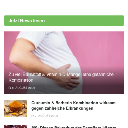
Matthew Owens, Chloe Houghton, Paige
Beattie, Hannah L. I. Bunce: Roots and
Jetzt News lesen
Shoots: A Pilot Parallel Randomised
Controlled Trial Assessing the Feasibility and
Acceptability of a Nature-Based Self-Help
Intervention for Low Wellbeing; in: Behavioral
Sciences (veröffentlicht 12.08.2025),
Behavioral Sciences
University of Exeter: Nature could be an
Zu viel Bauchfett & Vitamin-D-Mangel eine gefährliche
effective self-help tool for improving mental
Kombination
health (veröffentlicht 18.08.2025),
University
8. AUGUST 2026
of Exeter
Curcumin & Berberin Kombination wirksam
gegen zahlreiche Erkrankungen
7. AUGUST 2026
MS: Dieses Bakterium der Darmflora könnte