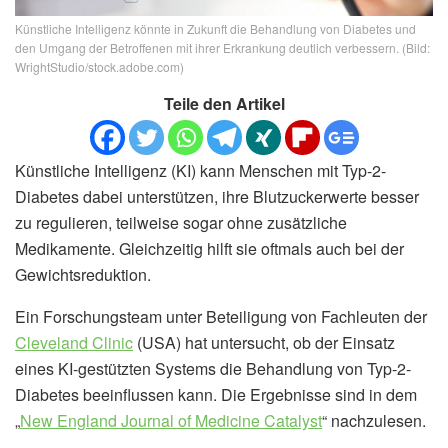
Künstliche Intelligenz könnte in Zukunft die Behandlung von Diabetes und
den Umgang der Betroffenen mit ihrer Erkrankung deutlich verbessern. (Bild:
WrightStudio/stock.adobe.com)
Teile den Artikel
Künstliche Intelligenz (KI) kann Menschen mit Typ-2-
Diabetes dabei unterstützen, ihre Blutzuckerwerte besser
zu regulieren, teilweise sogar ohne zusätzliche
Medikamente. Gleichzeitig hilft sie oftmals auch bei der
Gewichtsreduktion.
Ein Forschungsteam unter Beteiligung von Fachleuten der
Cleveland Clinic
(USA) hat untersucht, ob der Einsatz
eines KI-gestützten Systems die Behandlung von Typ-2-
Diabetes beeinflussen kann. Die Ergebnisse sind in dem
„
New England Journal of Medicine Catalyst
“ nachzulesen.