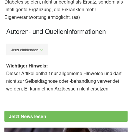
Diabetes spielen, nicht unbedingt als Ersatz, sondern als
intelligente Ergänzung, die Erkrankten mehr
Eigenverantwortung ermöglicht. (as)
Autoren- und Quelleninformationen
Jetzt einblenden
Wichtiger Hinweis:
Dieser Artikel enthält nur allgemeine Hinweise und darf
nicht zur Selbstdiagnose oder -behandlung verwendet
werden. Er kann einen Arztbesuch nicht ersetzen.
Alexander Stindt
Kevin M. Pantalone, Huijun Xiao, James
Bena, Shannon Morrison, Shannon Downie,
Jetzt News lesen
et al.: Type 2 Diabetes Pharmacotherapy De-
Escalation Through AI-Enabled Lifestyle