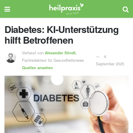
Diabetes: KI-Unterstützung
hilft Betroffenen
Verfasst von
Alexander Stindt,
4.
Fachredakteur für Gesundheitsnews
September 2025
Quellen ansehen