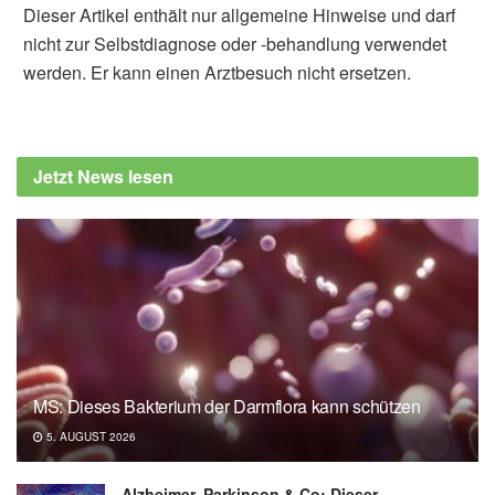
Dieser Artikel enthält nur allgemeine Hinweise und darf
nicht zur Selbstdiagnose oder -behandlung verwendet
werden. Er kann einen Arztbesuch nicht ersetzen.
Alfred Domke
Bundesgesundheitsministerium: Kabinett
beschließt Entwurf des
Jetzt News lesen
Masernschutzgesetzes, (Abruf: 17.07.2019),
Bundesgesundheitsministerium
Bundesgesundheitsministerium: Entwurf
eines Gesetzes für den Schutz vor Masern
und zur Stärkung der Impfprävention
(Masernschutzgesetz), (Abruf: 17.07.2019),
Bundesgesundheitsministerium
MS: Dieses Bakterium der Darmflora kann schützen
5. AUGUST 2026
Alzheimer, Parkinson & Co: Dieser