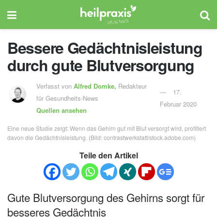
Bessere Gedächtnisleistung
durch gute Blutversorgung
Verfasst von
Alfred Domke,
Redakteur
17.
für Gesundheits-News
Februar 2020
Quellen ansehen
Eine neue Studie zeigt: Wenn das Gehirn gut mit Blut versorgt wird, profitiert
davon die Gedächtnisleistung. (Bild: contrastwerkstatt/stock.adobe.com)
Teile den Artikel
Gute Blutversorgung des Gehirns sorgt für
besseres Gedächtnis