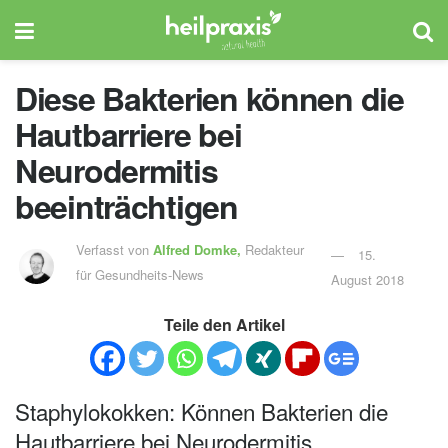
Diese Bakterien können die
Hautbarriere bei
Neurodermitis
beeinträchtigen
Verfasst von
Alfred Domke,
Redakteur
15.
für Gesundheits-News
August 2018
Teile den Artikel
Staphylokokken: Können Bakterien die
Hautbarriere bei Neurodermitis