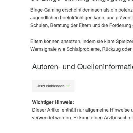
Binge-Gaming erscheint demnach als ein potenzie
Jugendlichen beeinträchtigen kann, und präven
Schulen, Beratung der Eltern und die Förderung 
Eltern können ansetzen, indem sie klare Spielzeit
Warnsignale wie Schlafprobleme, Rückzug oder s
Autoren- und Quelleninformat
Jetzt einblenden
Wichtiger Hinweis:
Dieser Artikel enthält nur allgemeine Hinweise 
Alexander Stindt
verwendet werden. Er kann einen Arztbesuch ni
Nick Tse, Natalie Sze Nga Pang, Xin
of binge gaming in social, academi