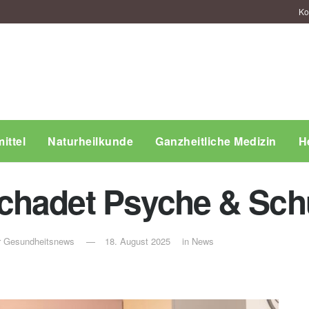
Ko
ittel
Naturheilkunde
Ganzheitliche Medizin
H
chadet Psyche & Schu
ür Gesundheitsnews
18. August 2025
in
News