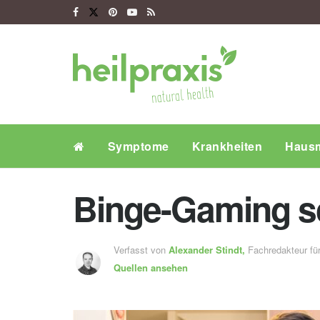
Symptome
Krankheiten
Hausm
Binge-Gaming s
Verfasst von
Alexander Stindt,
Fachredakteur f
Quellen ansehen