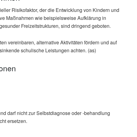
ller Risikofaktor, der die Entwicklung von Kindern und
tive Maßnahmen wie beispielsweise Aufklärung in
gesunder Freizeitstrukturen, sind dringend geboten.
en vereinbaren, alternative Aktivitäten fördern und auf
inkende schulische Leistungen achten. (as)
ionen
und darf nicht zur Selbstdiagnose oder -behandlung
cht ersetzen.
 Wang, Yiran Li, Camilla Kin Ming Lo, et al.: The roles
c and mental health outcomes and gender differences: A