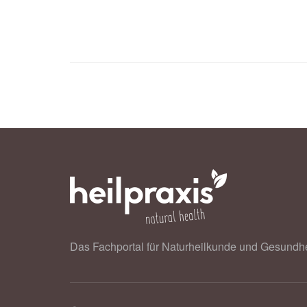
school-based survey in Hong Kong; 
PLOS: Binge gaming was associated 
more likely to report binge gaming t
adolescents (veröffentlicht 13.08.2
Das Fachportal für Naturheilkunde und Gesundhe