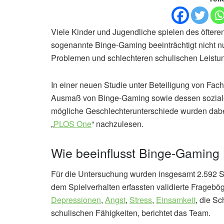
Viele Kinder und Jugendliche spielen des öftere
sogenannte Binge-Gaming beeinträchtigt nicht nur
Problemen und schlechteren schulischen Leistu
In einer neuen Studie unter Beteiligung von Fac
Ausmaß von Binge-Gaming sowie dessen soziale,
mögliche Geschlechterunterschiede wurden dabei
„
PLOS One
“ nachzulesen.
Wie beeinflusst Binge-Gaming 
Für die Untersuchung wurden insgesamt 2.592 Sc
dem Spielverhalten erfassten validierte Frageb
Depressionen
,
Angst
,
Stress
,
Einsamkeit
, die Sc
schulischen Fähigkeiten, berichtet das Team.