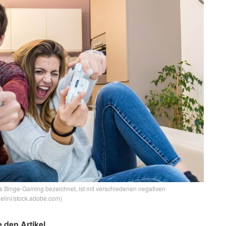
ls Binge-Gaming bezeichnet, ist mit verschiedenen negativen
elini/stock.adobe.com)
e den Artikel