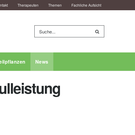
ntakt
Therapeuten
Themen
Fachliche Aufsicht
eilpflanzen
News
lleistung