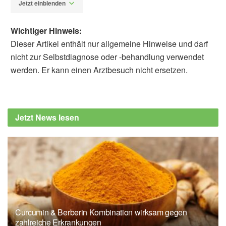
Jetzt einblenden
Wichtiger Hinweis:
Dieser Artikel enthält nur allgemeine Hinweise und darf
nicht zur Selbstdiagnose oder -behandlung verwendet
werden. Er kann einen Arztbesuch nicht ersetzen.
Alfred Domke
Bundesrat: Ausgewählte
Tagesordnungspunkte der 984. Sitzung am
Jetzt News lesen
20.12.2019, (Abruf: 22.12.2019),
Bundesrat
Bundesministerium für Gesundheit: Warum
brauchen wir eine gesetzliche Impfpflicht
gegen Masern?, (Abruf: 22.12.2019),
Bundesministerium für Gesundheit
Curcumin & Berberin Kombination wirksam gegen
zahlreiche Erkrankungen