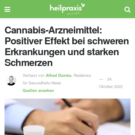
Cannabis-Arzneimittel:
Positiver Effekt bei schweren
Erkrankungen und starken
Schmerzen
Verfasst von
Alfred Domke,
Redakteur
24.
für Gesundheits-News
Oktober 2022
Quellen ansehen