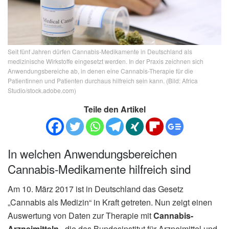
Seit fünf Jahren dürfen Cannabis-Medikamente in Deutschland als
medizinische Wirkstoffe eingesetzt werden. In der Praxis zeichnen sich
Anwendungsbereiche ab, in denen eine Cannabis-Therapie für die
Patientinnen und Patienten durchaus hilfreich sein kann. (Bild: Africa
Studio/stock.adobe.com)
Teile den Artikel
In welchen Anwendungsbereichen
Cannabis-Medikamente hilfreich sind
Am 10. März 2017 ist in Deutschland das Gesetz
„Cannabis als Medizin“ in Kraft getreten. Nun zeigt einen
Auswertung von Daten zur Therapie mit
Cannabis-
Arzneimitteln
, die das Bundesinstitut für Arzneimittel und