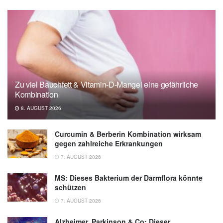
Begleiterhebung (veröffentlicht 06.07.2022),
Bundesinstitut für Arzneimittel und
Medizinprodukte
Zu viel Bauchfett & Vitamin-D-Mangel eine gefährliche
Kombination
8. AUGUST 2026
Curcumin & Berberin Kombination wirksam
gegen zahlreiche Erkrankungen
7. AUGUST 2026
MS: Dieses Bakterium der Darmflora könnte
schützen
7. AUGUST 2026
Alzheimer, Parkinson & Co: Dieser