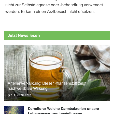
nicht zur Selbstdiagnose oder -behandlung verwendet
werden. Er kann einen Arztbesuch nicht ersetzen.
Alexander Stindt
Meyer Elbaz, Cécile Vindis, Amélia
Déguilhem, Maryse Lapeyre-Mestre, Emilie
Jetzt News lesen
Jouanjus, et al.: Cardiovascular risk
associated with the use of cannabis and
cannabinoids: a systematic review and meta-
analysis; in: Heart (veröffentlicht 17.06.2025),
Heart
Arterienverkalkung: Dieser Pflanzenstoff zeigt
nachweisbare Wirkung
6. AUGUST 2026
Darmflora: Welche Darmbakterien unsere
Lebenserwartung beeinflussen