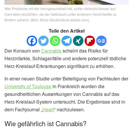
Wer Probleme mit der Herzgesundheit hat, sollte vielleicht besser auf
Cannabis verzichten, da der Gebrauch unter anderem Herzinfarkte zu
fördern scheint. (Bild: Africa Studio/stock.adobe.com)
Teile den Artikel
Der Konsum von
Cannabis
scheint das Risiko für
Herzinfarkte, Schlaganfälle und andere potenziell tödliche
Herz-Kreislauf-Erkrankungen signifikant zu erhöhen.
In einer neuen Studie unter Beteiligung von Fachleuten der
University of Toulouse
in Frankreich wurden die
gesundheitlichen Auswirkungen von Cannabis auf das
Herz-Kreislauf-System untersucht. Die Ergebnisse sind in
dem Fachjournal „
Heart
“ nachzulesen.
Wie gefährlich ist Cannabis?