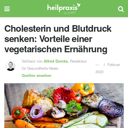
Cholesterin und Blutdruck
senken: Vorteile einer
vegetarischen Ernährung
Verfasst von
Alfred Domke,
Redakteur
1. Februar
für Gesundheits-News
2023
Quellen ansehen