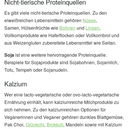
Nicht-tierische Proteinquellen
Es gibt viele nicht-tierische Proteinquellen. Zu den
eiweißreichen Lebensmitteln gehören
Nüsse
,
Samen, Hülsenfrüchte wie
Bohnen
und
Linsen
,
Vollkornprodukte wie Haferflocken oder Vollkornbrot und
aus Weizengluten zubereitete Lebensmittel wie Seitan.
Soja
ist eine weitere hervorragende Proteinquelle.
Beispiele für Sojaprodukte sind Sojabohnen, Sojamilch,
Tofu, Tempeh oder Sojanudeln.
Kalzium
Wer eine lacto-vegetarische oder ovo-lacto-vegetarische
Ernährung einhält, kann kalziumreiche Milchprodukte zu
sich nehmen. Zu den kalziumreichen Optionen für
Veganerinnen und Veganer gehören dunkles Blattgemüse,
Pak Choi,
Grünkohl
,
Brokkoli
, Mandeln sowie mit Kalzium