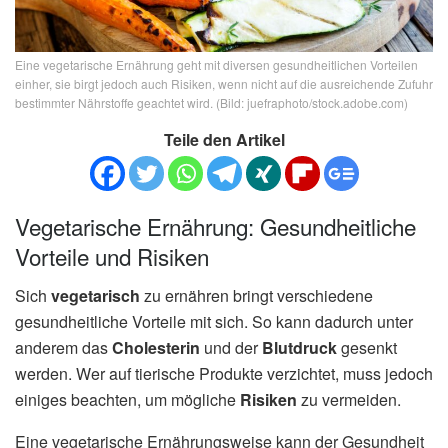
Eine vegetarische Ernährung geht mit diversen gesundheitlichen Vorteilen
einher, sie birgt jedoch auch Risiken, wenn nicht auf die ausreichende Zufuhr
bestimmter Nährstoffe geachtet wird. (Bild: juefraphoto/stock.adobe.com)
Teile den Artikel
Vegetarische Ernährung: Gesundheitliche
Vorteile und Risiken
Sich
vegetarisch
zu ernähren bringt verschiedene
gesundheitliche Vorteile mit sich. So kann dadurch unter
anderem das
Cholesterin
und der
Blutdruck
gesenkt
werden. Wer auf tierische Produkte verzichtet, muss jedoch
einiges beachten, um mögliche
Risiken
zu vermeiden.
Eine vegetarische Ernährungsweise kann der Gesundheit