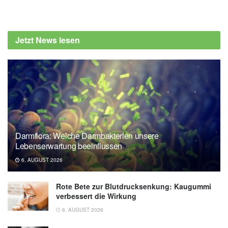
Alfred Domke
Cleveland Clinic: The Advantages of a
Vegetarian Diet, (Abruf: 01.02.2023),
Jetzt News lesen
Cleveland Clinic
Darmflora: Welche Darmbakterien unsere
Lebenserwartung beeinflussen
6. AUGUST 2026
Rote Bete zur Blutdrucksenkung: Kaugummi
verbessert die Wirkung
6. AUGUST 2026