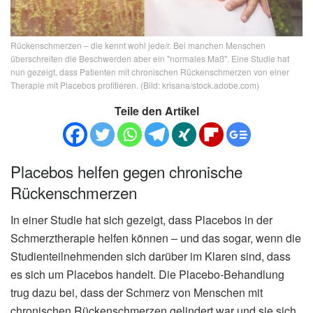
Rückenschmerzen – die kennt wohl jede/r. Bei manchen Menschen
überschreiten die Beschwerden aber ein "normales Maß". Eine Studie hat
nun gezeigt, dass Patienten mit chronischen Rückenschmerzen von einer
Therapie mit Placebos profitieren. (Bild: krisana/stock.adobe.com)
Teile den Artikel
Placebos helfen gegen chronische
Rückenschmerzen
In einer Studie hat sich gezeigt, dass Placebos in der
Schmerztherapie helfen können – und das sogar, wenn die
Studienteilnehmenden sich darüber im Klaren sind, dass
es sich um Placebos handelt. Die Placebo-Behandlung
trug dazu bei, dass der Schmerz von Menschen mit
chronischen Rückenschmerzen gelindert war und sie sich