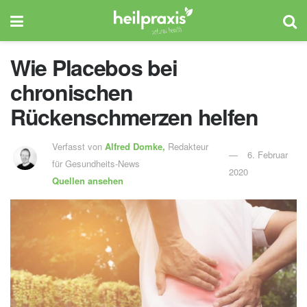
Wie Placebos bei
chronischen
Rückenschmerzen helfen
Verfasst von
Alfred Domke,
Redakteur
6. Februar
für Gesundheits-News
2020
Quellen ansehen