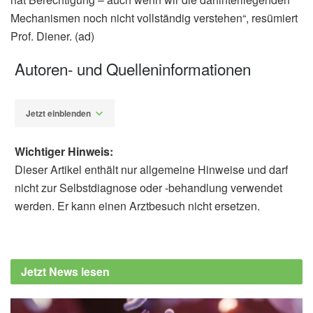
Mechanismen noch nicht vollständig verstehen“, resümiert
Prof. Diener. (ad)
Autoren- und Quelleninformationen
Jetzt einblenden
Wichtiger Hinweis:
Dieser Artikel enthält nur allgemeine Hinweise und darf
nicht zur Selbstdiagnose oder -behandlung verwendet
werden. Er kann einen Arztbesuch nicht ersetzen.
Alfred Domke
Deutsche Gesellschaft für Neurologie e.V.
(DGN): Placebos verbesserten das Befinden
Jetzt News lesen
bei Patienten mit chronischen
Rückenschmerzen, (Abruf: 04.02.2020),
Deutsche Gesellschaft für Neurologie e.V.