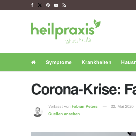
Symptome
Krankheiten
Hausm
Corona-Krise: Fa
Verfasst von
Fabian Peters
22. Mai 2020
Quellen ansehen