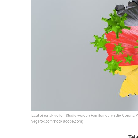
Laut einer aktuellen Studie werden Familen durch die Corona-Kri
vegefox.com/stock.adobe.com)
Teil