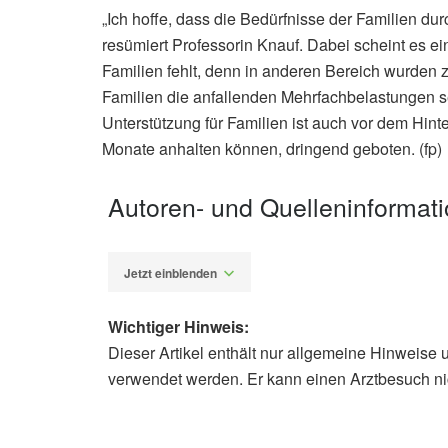
„Ich hoffe, dass die Bedürfnisse der Familien du
resümiert Professorin Knauf. Dabei scheint es ei
Familien fehlt, denn in anderen Bereich wurden 
Familien die anfallenden Mehrfachbelastungen s
Unterstützung für Familien ist auch vor dem Hi
Monate anhalten können, dringend geboten. (fp)
Autoren- und Quelleninformat
Jetzt einblenden
Wichtiger Hinweis:
Dieser Artikel enthält nur allgemeine Hinweise 
Fabian Peters
verwendet werden. Er kann einen Arztbesuch ni
Konrad-Adenauer-Stiftung: Corona - 
Fachhochschule Bielefeld: #coronael