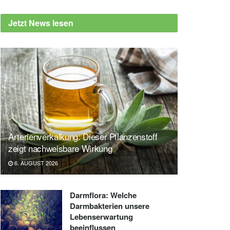
Jetzt News lesen
Arterienverkalkung: Dieser Pflanzenstoff
zeigt nachweisbare Wirkung
6. AUGUST 2026
Darmflora: Welche
Darmbakterien unsere
Lebenserwartung
beeinflussen