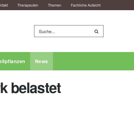
ntakt
Therapeuten
Themen
Fachliche Aufsicht
eilpflanzen
News
k belastet