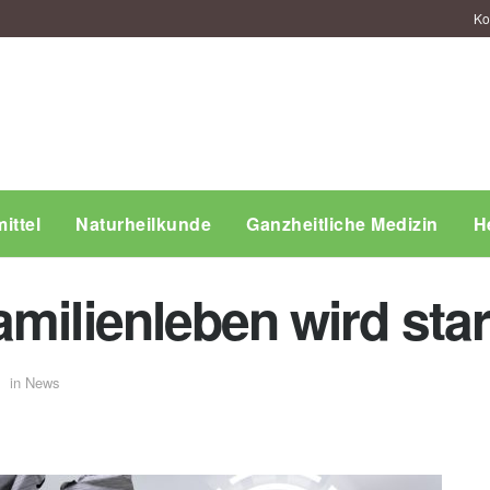
Ko
ittel
Naturheilkunde
Ganzheitliche Medizin
H
milienleben wird star
in
News