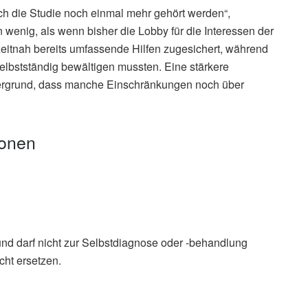
rch die Studie noch einmal mehr gehört werden“,
n wenig, als wenn bisher die Lobby für die Interessen der
zeitnah bereits umfassende Hilfen zugesichert, während
elbstständig bewältigen mussten. Eine stärkere
ntergrund, dass manche Einschränkungen noch über
ionen
und darf nicht zur Selbstdiagnose oder -behandlung
cht ersetzen.
Familien am Limit (veröffentlicht 06.05.2020),
kas.de
tern: Familien am Limit (veröffentlicht 20.05.2020),
fh-