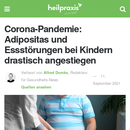
Corona-Pandemie:
Adipositas und
Essstörungen bei Kindern
drastisch angestiegen
Verfasst von
Alfred Domke,
Redakteur
11.
für Gesundheits-News
September 2021
Quellen ansehen