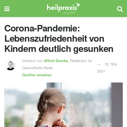
Corona-Pandemie:
Lebenszufriedenheit von
Kindern deutlich gesunken
Verfasst von
Alfred Domke,
Redakteur für
22. Mai
Gesundheits-News
2021
Quellen ansehen