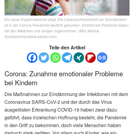
Ein neuer Ergebnisbericht zeigt: Die Lebenszufriedenheit von Schulkindern
ist in der Corona-Pandemie deutlich gesunken. Emotionale Probleme haben
bei den Mädchen und Jungen zugenommen. (Bild: Marina
Andrejchenko/stock.adobe.com)
Teile den Artikel
Corona: Zunahme emotionaler Probleme
bei Kindern
Die Maßnahmen zur Eindämmung der Infektionen mit dem
Coronavirus SARS-CoV-2 und der durch das Virus
ausgelösten Erkrankung COVID-19 haben zwar dazu
geführt, dass inzwischen Hoffnung besteht, die Pandemie
in den Griff zu bekommen, doch viele Menschen haben
dadurch stark gelitten. Vor allem auch Kinder, wie ein