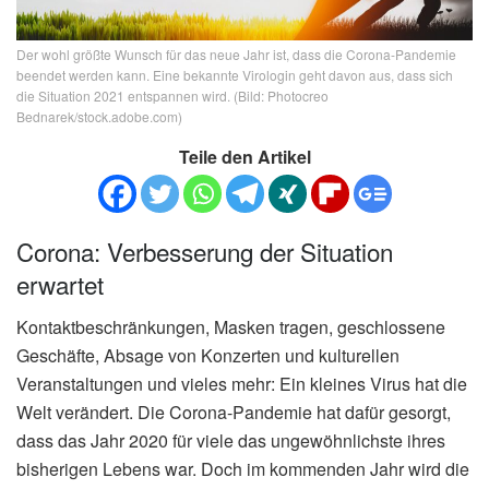
Der wohl größte Wunsch für das neue Jahr ist, dass die Corona-Pandemie
beendet werden kann. Eine bekannte Virologin geht davon aus, dass sich
die Situation 2021 entspannen wird. (Bild: Photocreo
Bednarek/stock.adobe.com)
Teile den Artikel
Corona: Verbesserung der Situation
erwartet
Kontaktbeschränkungen, Masken tragen, geschlossene
Geschäfte, Absage von Konzerten und kulturellen
Veranstaltungen und vieles mehr: Ein kleines Virus hat die
Welt verändert. Die Corona-Pandemie hat dafür gesorgt,
dass das Jahr 2020 für viele das ungewöhnlichste ihres
bisherigen Lebens war. Doch im kommenden Jahr wird die