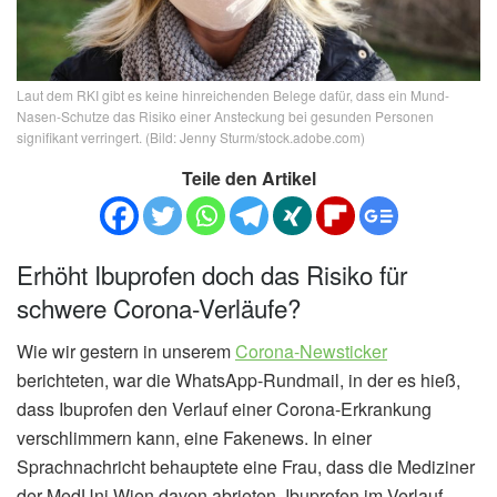
Laut dem RKI gibt es keine hinreichenden Belege dafür, dass ein Mund-
Nasen-Schutze das Risiko einer Ansteckung bei gesunden Personen
signifikant verringert. (Bild: Jenny Sturm/stock.adobe.com)
Teile den Artikel
Erhöht Ibuprofen doch das Risiko für
schwere Corona-Verläufe?
Wie wir gestern in unserem
Corona-Newsticker
berichteten, war die WhatsApp-Rundmail, in der es hieß,
dass Ibuprofen den Verlauf einer Corona-Erkrankung
verschlimmern kann, eine Fakenews. In einer
Sprachnachricht behauptete eine Frau, dass die Mediziner
der MedUni Wien davon abrieten, Ibuprofen im Verlauf