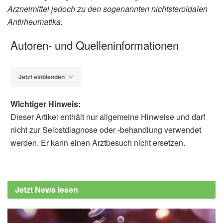
Arzneimittel jedoch zu den sogenannten nichtsteroidalen
Antirheumatika.
Autoren- und Quelleninformationen
Jetzt einblenden
Wichtiger Hinweis:
Dieser Artikel enthält nur allgemeine Hinweise und darf
nicht zur Selbstdiagnose oder -behandlung verwendet
werden. Er kann einen Arztbesuch nicht ersetzen.
Sebastian Bertram
Lei Fang, George Karakiulakis, Michael Roth:
Are patients with hypertension and diabetes
Jetzt News lesen
mellitus at increased risk for COVID-19
infection? (Abruf: 15.03.2020),
The Lancet