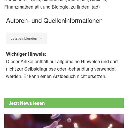
Finanzmathematik und Biologie, zu finden. (ad)
Autoren- und Quelleninformationen
Jetzt einblenden
Wichtiger Hinweis:
Dieser Artikel enthält nur allgemeine Hinweise und darf
nicht zur Selbstdiagnose oder -behandlung verwendet
werden. Er kann einen Arztbesuch nicht ersetzen.
Alfred Domke
Technische Universität Darmstadt: Corona-
Warn-Apps: Defizite bei Sicherheit, (Abruf:
Jetzt News lesen
14.06.2020),
Technische Universität
Darmstadt
Lars Baumgärtner, Alexandra Dmitrienko,