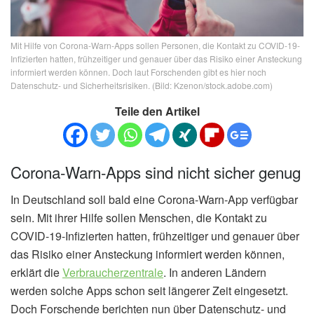
Mit Hilfe von Corona-Warn-Apps sollen Personen, die Kontakt zu COVID-19-
Infizierten hatten, frühzeitiger und genauer über das Risiko einer Ansteckung
informiert werden können. Doch laut Forschenden gibt es hier noch
Datenschutz- und Sicherheitsrisiken. (Bild: Kzenon/stock.adobe.com)
Teile den Artikel
Corona-Warn-Apps sind nicht sicher genug
In Deutschland soll bald eine Corona-Warn-App verfügbar
sein. Mit ihrer Hilfe sollen Menschen, die Kontakt zu
COVID-19-Infizierten hatten, frühzeitiger und genauer über
das Risiko einer Ansteckung informiert werden können,
erklärt die
Verbraucherzentrale
. In anderen Ländern
werden solche Apps schon seit längerer Zeit eingesetzt.
Doch Forschende berichten nun über Datenschutz- und