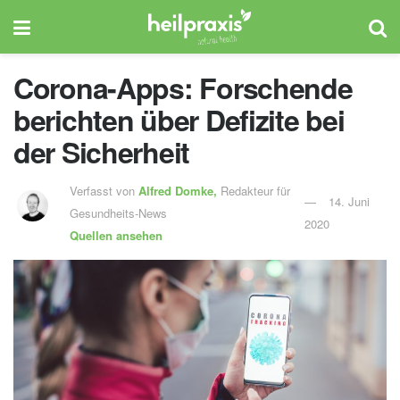
Corona-Apps: Forschende
berichten über Defizite bei
der Sicherheit
Verfasst von
Alfred Domke,
Redakteur für
14. Juni
Gesundheits-News
2020
Quellen ansehen