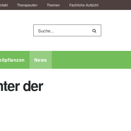
ntakt
Therapeuten
Themen
Fachliche Aufsicht
eilpflanzen
News
ter der