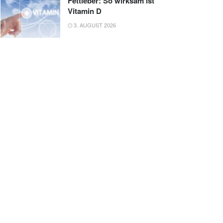
Fettleber: So wirksam ist
Vitamin D
3. AUGUST 2026