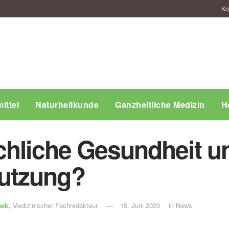
Ko
ittel
Naturheilkunde
Ganzheitliche Medizin
H
chliche Gesundheit un
utzung?
sek,
Medizinischer Fachredakteur
15. Juni 2020
in
News