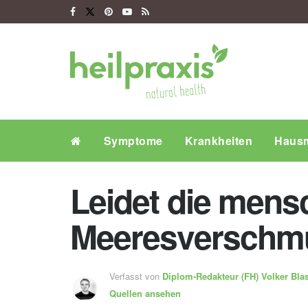
Symptome
Krankheiten
Hausm
Leidet die mens
Meeresverschm
Verfasst von
Diplom-Redakteur (FH)
Volker Bla
Quellen ansehen