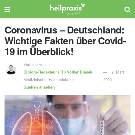
Coronavirus – Deutschland:
Wichtige Fakten über Covid-
19 im Überblick!
Verfasst von
Diplom-Redakteur (FH)
Volker Blasek,
2. März
Medizinischer Fachredakteur
2020
Quellen ansehen