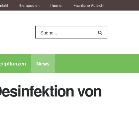
ntakt
Therapeuten
Themen
Fachliche Aufsicht
eilpflanzen
News
Desinfektion von