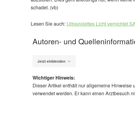
schadet. (vb)
Lesen Sie auch:
Ultraviolettes Licht vernichtet
Autoren- und Quelleninformat
Jetzt einblenden
Wichtiger Hinweis:
Dieser Artikel enthält nur allgemeine Hinweise 
Diplom-Redakteur (FH) Volker Blas
verwendet werden. Er kann einen Arztbesuch ni
Yoonsang Park, Joseph Roth, Daichi
visible and ultraviolet spectra; in
Pennsylvania State University: Killi
be feasible (veröffentlicht: 01.06.20