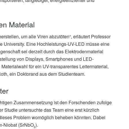
nsportieren, langlebiger, energieeffizienter und
en Material
stellen, um alle Viren abzutöten“, erläutert Professor
e University. Eine Hochleistungs-UV-LED müsse eine
igenschaft sei derzeit durch das Elektrodenmaterial
erstellung von Displays, Smartphones und LED-
 Materialwahl für ein UV-transparentes Leitermaterial,
h Roth, ein Doktorand aus dem Studienteam.
ter
ichtigen Zusammensetzung ist den Forschenden zufolge
r Studie untersuchte das Team eine erst kürzlich
e dieses Problem womöglich beheben könnten. Dabei
um-Niobat (SrNbO
).
3