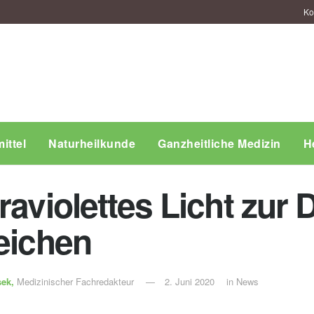
Ko
ittel
Naturheilkunde
Ganzheitliche Medizin
H
raviolettes Licht zur 
reichen
sek,
Medizinischer Fachredakteur
2. Juni 2020
in
News