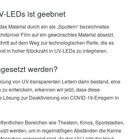
V-LEDs ist geebnet
as Material durch ein als „Sputtern“ bezeichnetes
chdünner Film auf ein gewünschtes Material absetzt.
chritt auf dem Weg zur technologischen Reife, die es
und in hoher Stückzahl in UV-LEDs zu integrieren.
ngesetzt werden?
klung von UV-transparenten Leitern darin bestand, eine
 zu entwickeln, erkennen wir jetzt, dass diese
 Lösung zur Deaktivierung von COVID-19-Erregern in
öffentlichen Bereichen wie Theatern, Kinos, Sportstadien,
nutzt werden, um in regelmäßigen Abständen die Keime
e Menschen anwesend sind, da das UV-Licht der Haut