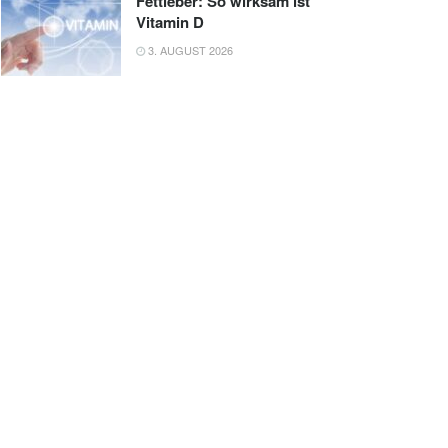
Fettleber: So wirksam ist
Vitamin D
3. AUGUST 2026