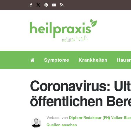
Symptome
Krankheiten
Hausm
Coronavirus: Ult
öffentlichen Be
Verfasst von
Diplom-Redakteur (FH)
Volker Bla
Quellen ansehen