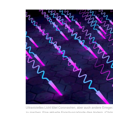
Ultraviolettes Licht tötet Coronaviren, aber auch andere Erreg
zu machen. Eine aktuelle Forschung könnte dies ändern. (Chri