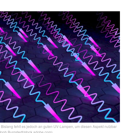
er. Bislang fehlt es jedoch an guten UV-Lampen, um diesen Aspekt nutzbar
stoph Burgstedt/stock.adobe.com)