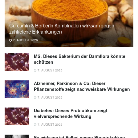
infektionsschutz.de
Curcumin & Berberin Kombination wirksam gegen
zahlreiche Erkrankungen
7. AUGUST 2026
MS: Dieses Bakterium der Darmflora könnte
schützen
7. AUGUST 2026
Alzheimer, Parkinson & Co: Dieser
Pflanzenstoffe zeigt nachweisbare Wirkungen
7. AUGUST 2026
Diabetes: Dieses Probiotikum zeigt
vielversprechende Wirkung
7. AUGUST 2026
So wirksam ist Salbei gegen Streptokokken-