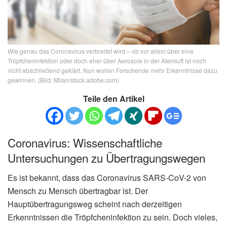
Wie genau das Coronavirus verbreitet wird – ob vor allem über eine
Tröpfcheninfektion oder doch eher über Aerosole in der Atemluft ist noch
nicht abschließend geklärt. Nun wollen Forschende mehr Erkenntnisse dazu
gewinnen. (Bild: Milan/stock.adobe.com)
Teile den Artikel
Coronavirus: Wissenschaftliche
Untersuchungen zu Übertragungswegen
Es ist bekannt, dass das Coronavirus SARS-CoV-2 von
Mensch zu Mensch übertragbar ist. Der
Hauptübertragungsweg scheint nach derzeitigen
Erkenntnissen die Tröpfcheninfektion zu sein. Doch vieles,