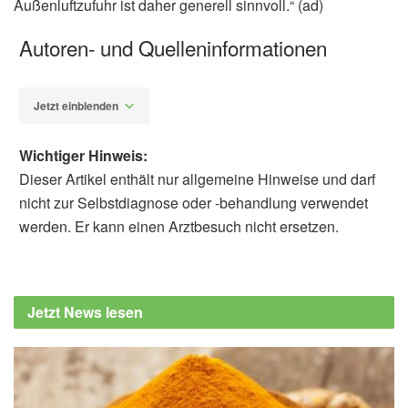
Außenluftzufuhr ist daher generell sinnvoll.“ (ad)
Autoren- und Quelleninformationen
Jetzt einblenden
Wichtiger Hinweis:
Dieser Artikel enthält nur allgemeine Hinweise und darf
nicht zur Selbstdiagnose oder -behandlung verwendet
werden. Er kann einen Arztbesuch nicht ersetzen.
Alfred Domke
Technische Universität (TU) Berlin:
Ansteckungsgefahr liegt in der Luft (Abruf:
Jetzt News lesen
20.05.2020)
Bundeszentrale für gesundheitliche
Aufklärung (BZgA): Coronavirus: Ansteckung
und Übertragung, (Abruf: 20.05.2020),