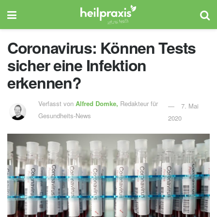
Coronavirus: Können Tests
sicher eine Infektion
erkennen?
Verfasst von
Alfred Domke,
Redakteur für
7. Mai
Gesundheits-News
2020