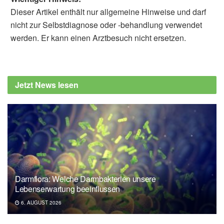
Dieser Artikel enthält nur allgemeine Hinweise und darf
nicht zur Selbstdiagnose oder -behandlung verwendet
werden. Er kann einen Arztbesuch nicht ersetzen.
Fabian Peters
British Medical Journal (BMJ): Covid-19:
Sweden considers tougher restrictions as
Jetzt News lesen
ICU beds near capacity (veröffentlicht
14.12.2020),
bmj.com
British Medical Journal (BMJ): Sweden
restricts gatherings to eight people as cases
reach record highs (veröffentlicht
19.11.2020),
bmj.com
Robert Koch-Institut (RKI): Aktueller
Darmflora: Welche Darmbakterien unsere
Lage-/Situationsbericht des RKI zu COVID-
Lebenserwartung beeinflussen
19 (Stand: 14.12.2020),
rki.de
6. AUGUST 2026