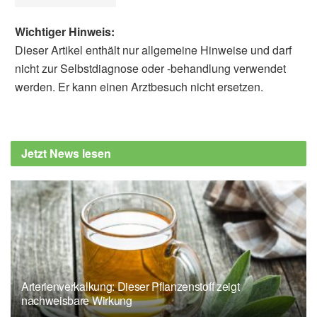
Wichtiger Hinweis:
Dieser Artikel enthält nur allgemeine Hinweise und darf
nicht zur Selbstdiagnose oder -behandlung verwendet
werden. Er kann einen Arztbesuch nicht ersetzen.
Diplom-Redakteur (FH) Volker Blasek
Katherine E. Lowe, Joe Zein, Umur
Hatipoğlu, et al.: Association of Smoking and
Jetzt News lesen
Cumulative Pack-Year Exposure With
COVID-19 Outcomes in the Cleveland Clinic
COVID-19 Registry; in: JAMA Internal
Medicine, 2021,
jamanetwork.com
Deutsches Ärzteblatt: Raucher sterben
häufiger an COVID-19 (veröffentlicht:
26.01.2021),
aerzteblatt.de
Arterienverkalkung: Dieser Pflanzenstoff zeigt
nachweisbare Wirkung