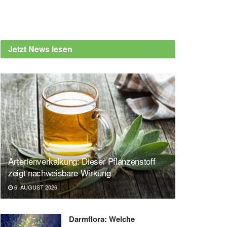
Jetzt News lesen
Arterienverkalkung: Dieser Pflanzenstoff
zeigt nachweisbare Wirkung
6. AUGUST 2026
Darmflora: Welche