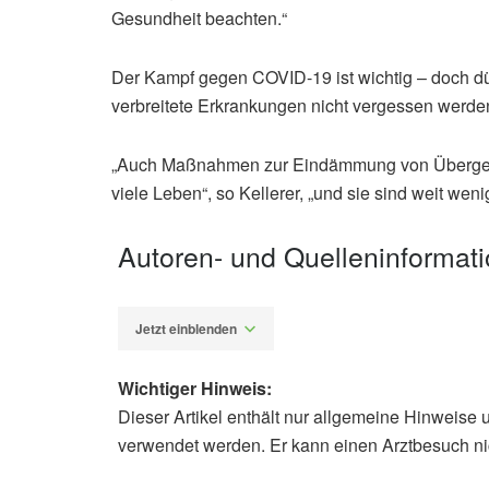
Gesundheit beachten.“
Der Kampf gegen COVID-19 ist wichtig – doch d
verbreitete Erkrankungen nicht vergessen werde
„Auch Maßnahmen zur Eindämmung von Übergew
viele Leben“, so Kellerer, „und sie sind weit wen
Autoren- und Quelleninformat
Jetzt einblenden
Wichtiger Hinweis:
Dieser Artikel enthält nur allgemeine Hinweise 
Alfred Domke
verwendet werden. Er kann einen Arztbesuch ni
Deutsche Allianz Nichtübertragbare