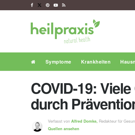
Symptome
Krankheiten
Hausm
COVID-19: Viele
durch Präventio
Verfasst von
Alfred Domke,
Redakteur für Gesu
Quellen ansehen