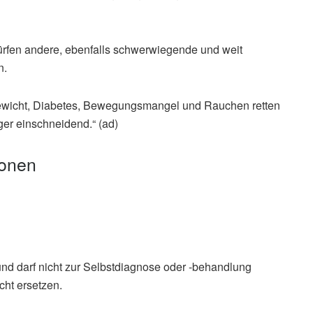
ürfen andere, ebenfalls schwerwiegende und weit
n.
icht, Diabetes, Bewegungsmangel und Rauchen retten
iger einschneidend.“ (ad)
ionen
und darf nicht zur Selbstdiagnose oder -behandlung
cht ersetzen.
 Krankheiten (DANK): Viele Corona-relevante