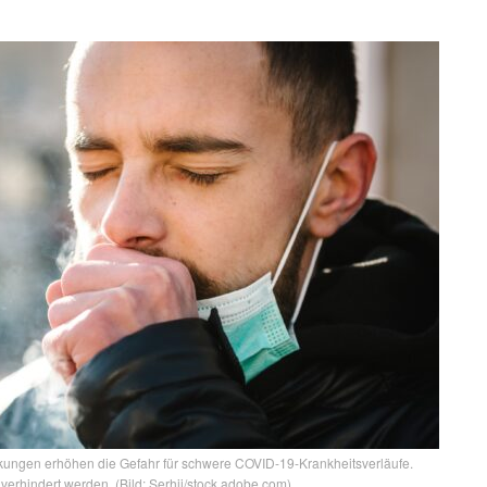
kungen erhöhen die Gefahr für schwere COVID-19-Krankheitsverläufe.
verhindert werden. (Bild: Serhii/stock.adobe.com)