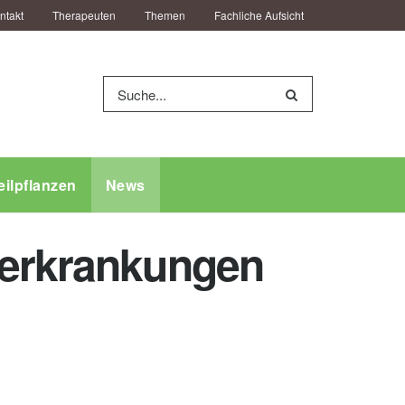
ntakt
Therapeuten
Themen
Fachliche Aufsicht
eilpflanzen
News
rerkrankungen