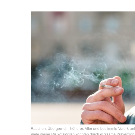
Rauchen, Übergewicht, höheres Alter und bestimmte Vorerkran
Viele dieser Risikofaktoren könnten durch wirksame Prävention 