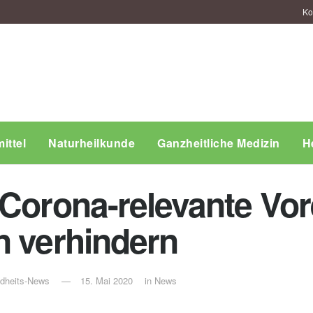
Ko
ittel
Naturheilkunde
Ganzheitliche Medizin
H
 Corona-relevante Vo
n verhindern
ndheits-News
15. Mai 2020
in
News