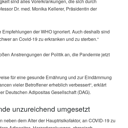
eit sind alles Vorerkrankungen, die sich durch
fessor Dr. med. Monika Kellerer, Präsidentin der
ie Empfehlungen der WHO ignoriert. Auch deshalb sind
hwer an Covid-19 zu erkranken und zu sterben.“
ßen Anstrengungen der Politik an, die Pandemie jetzt
sweise für eine gesunde Ernährung und zur Eindämmung
cen vieler Betroffener erheblich verbessert“, erklärt
der Deutschen Adipositas Gesellschaft (DAG).
nde unzureichend umgesetzt
n neben dem Alter der Hauptrisikofaktor, an COVID-19 zu
ndere Adipositas, Herzerkrankungen, chronisch