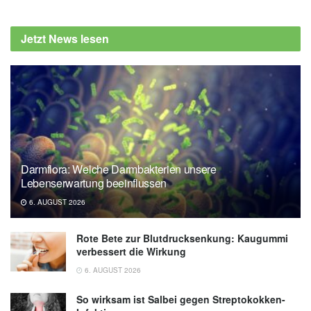
Could cancer immunotherapy success
depend on gut bacteria?, UT Southwestern
Jetzt News lesen
Medical Center (Veröffentlicht 06.03.2020),
UT Southwestern Medical Center
Yaoyao Shi, Wenxin Zheng, Kaiting Yang,
Katharine G. Harris, Kaiyuan Ni et al.:
Intratumoral accumulation of gut microbiota
facilitates CD47-based immunotherapy via
STING signaling, in Journal of Experimental
Darmflora: Welche Darmbakterien unsere
Medicine (Veröffentlicht 06.03.2020),
JEM
Lebenserwartung beeinflussen
6. AUGUST 2026
Rote Bete zur Blutdrucksenkung: Kaugummi
verbessert die Wirkung
6. AUGUST 2026
So wirksam ist Salbei gegen Streptokokken-