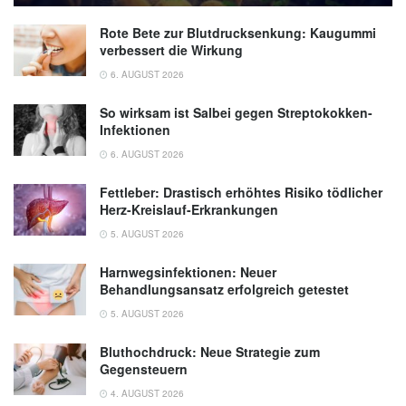
Homeostasis in Neuroblastoma Cells and
Murine Brain; in: Biomolecules,
Rote Bete zur Blutdrucksenkung: Kaugummi
(veröffentlicht: 15.11.2021),
Biomolecules
verbessert die Wirkung
6. AUGUST 2026
So wirksam ist Salbei gegen Streptokokken-
Infektionen
6. AUGUST 2026
Fettleber: Drastisch erhöhtes Risiko tödlicher
Herz-Kreislauf-Erkrankungen
5. AUGUST 2026
Harnwegsinfektionen: Neuer
Behandlungsansatz erfolgreich getestet
5. AUGUST 2026
Bluthochdruck: Neue Strategie zum
Gegensteuern
4. AUGUST 2026