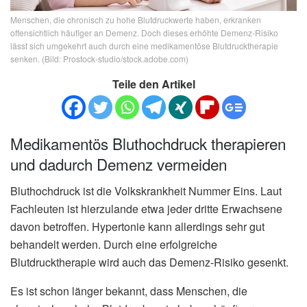
Menschen, die chronisch zu hohe Blutdruckwerte haben, erkranken
offensichtlich häufiger an Demenz. Doch dieses erhöhte Demenz-Risiko
lässt sich umgekehrt auch durch eine medikamentöse Blutdrucktherapie
senken. (Bild: Prostock-studio/stock.adobe.com)
Teile den Artikel
Medikamentös Bluthochdruck therapieren
und dadurch Demenz vermeiden
Bluthochdruck ist die Volkskrankheit Nummer Eins. Laut
Fachleuten ist hierzulande etwa jeder dritte Erwachsene
davon betroffen. Hypertonie kann allerdings sehr gut
behandelt werden. Durch eine erfolgreiche
Blutdrucktherapie wird auch das Demenz-Risiko gesenkt.
Es ist schon länger bekannt, dass Menschen, die