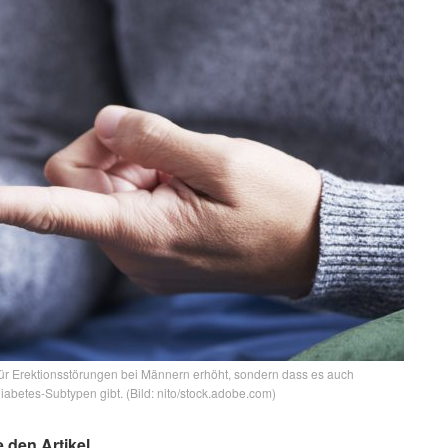
o für Erektionsstörungen bei Männern erhöht, sondern dass es auch
abetes-Subtypen gibt. (Bild: nito/stock.adobe.com)
e den Artikel