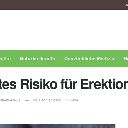
Ko
ittel
Naturheilkunde
Ganzheitliche Medizin
H
tes Risiko für Erekti
ndheits-News
20. Februar 2022
in
News