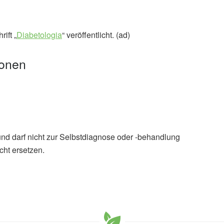
ift „
Diabetologia
“ veröffentlicht. (ad)
ionen
und darf nicht zur Selbstdiagnose oder -behandlung
cht ersetzen.
schiede der erektilen Dysfunktion zwischen den neuen
02.2022),
Deutsches Diabetes-Zentrum
ssburger K, Zaharia OP, Rathmann W, Burkart V,
DS-Group: Differences in the prevalence of erectile
 of recent-onset diabetes; in: Diabetologia,