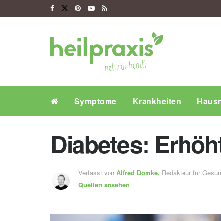
Symptome
Krankheiten
Hausm
Diabetes: Erhöh
Verfasst von
Alfred Domke,
Redakteur für Gesu
Quellen ansehen