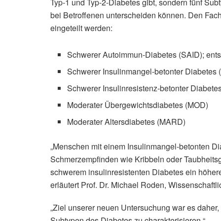
Typ-1 und Typ-2-Diabetes gibt, sondern fünf Subt
bei Betroffenen unterscheiden können. Den Fachl
eingeteilt werden:
Schwerer Autoimmun-Diabetes (SAID); ents
Schwerer Insulinmangel-betonter Diabetes 
Schwerer Insulinresistenz-betonter Diabete
Moderater Übergewichtsdiabetes (MOD)
Moderater Altersdiabetes (MARD)
„Menschen mit einem Insulinmangel-betonten Dia
Schmerzempfinden wie Kribbeln oder Taubheits
schwerem insulinresistenten Diabetes ein höher
erläutert Prof. Dr. Michael Roden, Wissenschaft
„Ziel unserer neuen Untersuchung war es daher, d
Subtypen des Diabetes zu charakterisieren.“