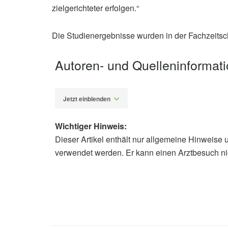
zielgerichteter erfolgen.“
Die Studienergebnisse wurden in der Fachzeitschr
Autoren- und Quelleninformat
Jetzt einblenden
Wichtiger Hinweis:
Dieser Artikel enthält nur allgemeine Hinweise 
Alfred Domke
verwendet werden. Er kann einen Arztbesuch ni
Deutsches Diabetes-Zentrum: Unter
Subtypen des Diabetes, (Abruf: 20.
Maalmi H, Herder C, Bönhof G, Stra
Szendroedi J, Roden M, Ziegler D, G
dysfunction between novel subgroups