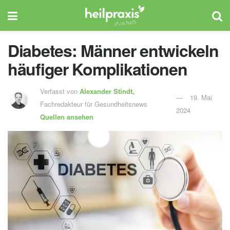
Diabetes: Männer entwickeln
häufiger Komplikationen
Verfasst von
Alexander Stindt,
19. Mai
Fachredakteur für Gesundheitsnews
2024
Quellen ansehen