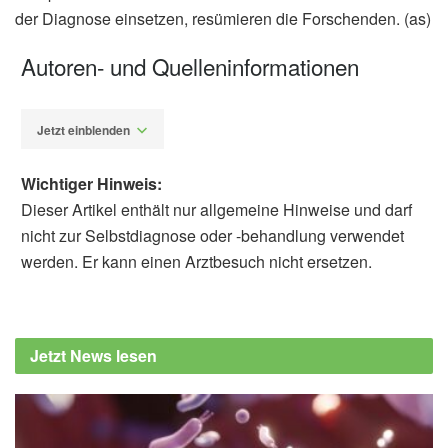
der Diagnose einsetzen, resümieren die Forschenden. (as)
Autoren- und Quelleninformationen
Jetzt einblenden
Wichtiger Hinweis:
Dieser Artikel enthält nur allgemeine Hinweise und darf
nicht zur Selbstdiagnose oder -behandlung verwendet
werden. Er kann einen Arztbesuch nicht ersetzen.
Alexander Stindt
Alice A. Gibson, Emma Cox, Francisco J.
Schneuer, Jacob Humphries, Crystal MY
Jetzt News lesen
Lee, et al.: Sex differences in risk of incident
microvascular and macrovascular
complications: a population-based data-
linkage study among 25 713 people with