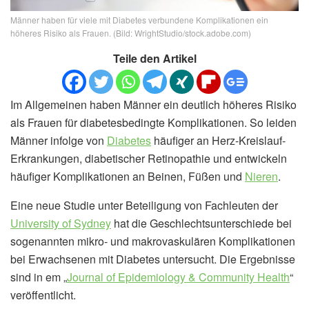
Männer haben für viele mit Diabetes verbundene Komplikationen ein
höheres Risiko als Frauen. (Bild: WrightStudio/stock.adobe.com)
Teile den Artikel
Im Allgemeinen haben Männer ein deutlich höheres Risiko
als Frauen für diabetesbedingte Komplikationen. So leiden
Männer infolge von
Diabetes
häufiger an Herz-Kreislauf-
Erkrankungen, diabetischer Retinopathie und entwickeln
häufiger Komplikationen an Beinen, Füßen und
Nieren
.
Eine neue Studie unter Beteiligung von Fachleuten der
University of Sydney
hat die Geschlechtsunterschiede bei
sogenannten mikro- und makrovaskulären Komplikationen
bei Erwachsenen mit Diabetes untersucht. Die Ergebnisse
sind in em „
Journal of Epidemiology & Community Health
“
veröffentlicht.