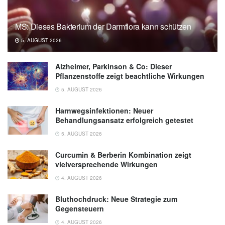
Linköping University: Fatty liver – but not liver
damage – common in type 2 diabetes
MS: Dieses Bakterium der Darmflora kann schützen
(veröffentlicht 17.06.2025),
Linköping
5. AUGUST 2026
University
Alzheimer, Parkinson & Co: Dieser
Pflanzenstoffe zeigt beachtliche Wirkungen
5. AUGUST 2026
Harnwegsinfektionen: Neuer
Behandlungsansatz erfolgreich getestet
5. AUGUST 2026
Curcumin & Berberin Kombination zeigt
vielversprechende Wirkungen
4. AUGUST 2026
Bluthochdruck: Neue Strategie zum
Gegensteuern
4. AUGUST 2026