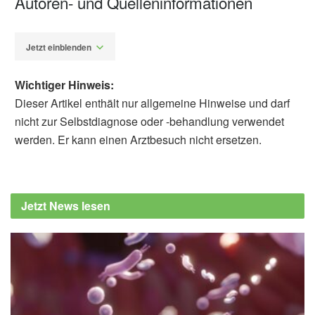
Autoren- und Quelleninformationen
Jetzt einblenden
Wichtiger Hinweis:
Dieser Artikel enthält nur allgemeine Hinweise und darf
nicht zur Selbstdiagnose oder -behandlung verwendet
werden. Er kann einen Arztbesuch nicht ersetzen.
Alexander Stindt
Wile Balkhed, Martin Bergram, Fredrik
Iredahl, Markus Holmberg, Carl Edin, et al.:
Jetzt News lesen
Evaluating the prevalence and severity of
metabolic dysfunction-associated steatotic
liver disease in patients with type 2 diabetes
mellitus in primary care; in: Journal of Internal
Medicine (veröffentlicht 16.06.2025),
Journal
of Internal Medicine