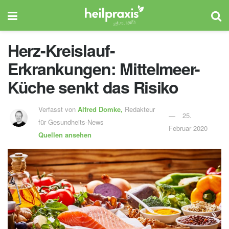
Herz-Kreislauf-
Erkrankungen: Mittelmeer-
Küche senkt das Risiko
Verfasst von
Alfred Domke,
Redakteur
25.
für Gesundheits-News
Februar 2020
Quellen ansehen