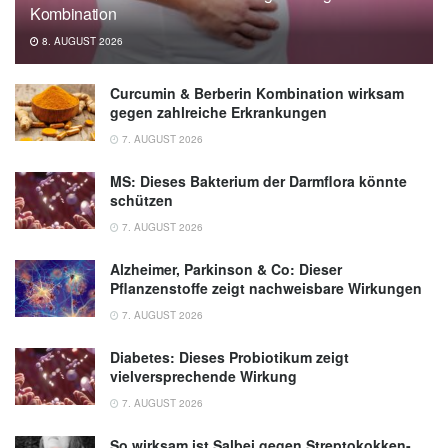
oder Realität?, (Abruf: 23.02.2020),
Deutsche
Kombination
Herzstiftung
8. AUGUST 2026
Curcumin & Berberin Kombination wirksam
gegen zahlreiche Erkrankungen
7. AUGUST 2026
MS: Dieses Bakterium der Darmflora könnte
schützen
7. AUGUST 2026
Alzheimer, Parkinson & Co: Dieser
Pflanzenstoffe zeigt nachweisbare Wirkungen
7. AUGUST 2026
Diabetes: Dieses Probiotikum zeigt
vielversprechende Wirkung
7. AUGUST 2026
So wirksam ist Salbei gegen Streptokokken-