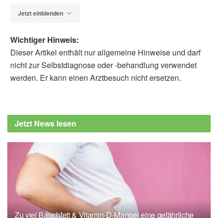
Jetzt einblenden
Wichtiger Hinweis:
Dieser Artikel enthält nur allgemeine Hinweise und darf
nicht zur Selbstdiagnose oder -behandlung verwendet
werden. Er kann einen Arztbesuch nicht ersetzen.
Alfred Domke
Techniker Krankenkasse (TK): Herz­ge­sunde
Ernäh­rung, (Abruf: 23.02.2020),
Techniker
Jetzt News lesen
Krankenkasse (TK)
Deutsche Herzstiftung: Herzgesunde
Mittelmeerküche: neues Kochbuch der
Herzstiftung, (Abruf: 23.02.2020),
Deutsche
Herzstiftung
Deutsche Herzstiftung: Länger leben durch
Rezepte aus der Mittelmeerküche: Traum
Zu viel Bauchfett & Vitamin-D-Mangel eine gefährliche