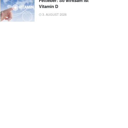
Fettleber: So wirksam ist
Vitamin D
3. AUGUST 2026