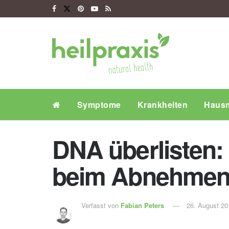
Symptome
Krankheiten
Hausm
DNA überlisten: 
beim Abnehme
Verfasst von
Fabian Peters
26. August 20