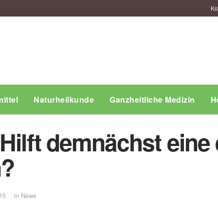
Ko
ittel
Naturheilkunde
Ganzheitliche Medizin
H
Hilft demnächst eine 
n?
15
in
News