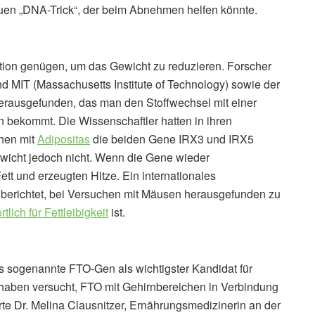
neuen „DNA-Trick“, der beim Abnehmen helfen könnte.
tion genügen, um das Gewicht zu reduzieren. Forscher
d MIT (Massachusetts Institute of Technology) sowie der
erausgefunden, das man den Stoffwechsel mit einer
bekommt. Die Wissenschaftler hatten in ihren
chen mit
Adipositas
die beiden Gene IRX3 und IRX5
ewicht jedoch nicht. Wenn die Gene wieder
ett und erzeugten Hitze. Ein internationales
 berichtet, bei Versuchen mit Mäusen herausgefunden zu
ich für Fettleibigkeit
ist.
das sogenannte FTO-Gen als wichtigster Kandidat für
haben versucht, FTO mit Gehirnbereichen in Verbindung
terte Dr. Melina Clausnitzer, Ernährungsmedizinerin an der