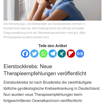
Die Erkrankungs- und Sterberaten bei Eierstockkrebs nehmen in
Deutschland zwar ab, doch bedingt durch die oftmals erst späte
Diagnosestellung sind die Überlebensaussichten nicht gut. (Bild:
Photographee.eu/stock.adobe.com)
Teile den Artikel
Eierstockkrebs: Neue
Therapieempfehlungen veröffentlicht
Eierstockkrebs ist nach Brustkrebs die zweithäufigste
tödliche gynäkologische Krebserkrankung in Deutschland.
Nun wurden neue Therapieempfehlungen beim
fortgeschrittenen Ovarialkarzinom veröffentlicht.