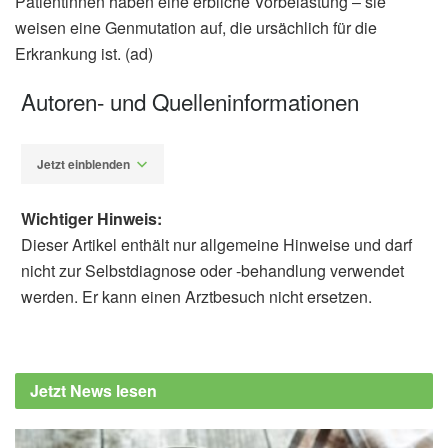
Patientinnen haben eine erbliche Vorbelastung ‒ sie
weisen eine Genmutation auf, die ursächlich für die
Erkrankung ist. (ad)
Autoren- und Quelleninformationen
Jetzt einblenden
Wichtiger Hinweis:
Dieser Artikel enthält nur allgemeine Hinweise und darf
nicht zur Selbstdiagnose oder -behandlung verwendet
werden. Er kann einen Arztbesuch nicht ersetzen.
Alfred Domke
Deutsche Krebsgesellschaft: S3-Leitlinie
aktualisiert: Neue Therapieempfehlungen
Jetzt News lesen
beim fortgeschrittenen Ovarialkarzinom,
(Abruf: 13.10.2021)