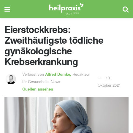
Eierstockkrebs:
Zweithäufigste tödliche
gynäkologische
Krebserkrankung
Verfasst von
Alfred Domke,
Redakteur
13.
für Gesundheits-News
Oktober 2021
Quellen ansehen