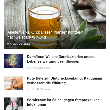
Krebsinformationsdienst des Deutschen
Krebsforschungszentrums: Eierstockkrebs
(Ovarialkarzinom), (Abruf: 13.10.2021),
Krebsinformationsdienst
Arterienverkalkung: Dieser Pflanzenstoff zeigt
nachweisbare Wirkung
6. AUGUST 2026
Darmflora: Welche Darmbakterien unsere
Lebenserwartung beeinflussen
6. AUGUST 2026
Rote Bete zur Blutdrucksenkung: Kaugummi
verbessert die Wirkung
6. AUGUST 2026
So wirksam ist Salbei gegen Streptokokken-
Infektionen