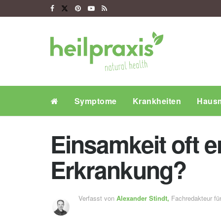
Symptome
Krankheiten
Hausm
Einsamkeit oft e
Erkrankung?
Verfasst von
Alexander Stindt,
Fachredakteur f