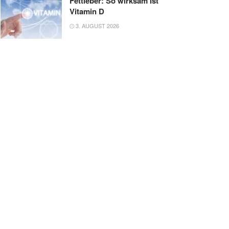
Fettleber: So wirksam ist
Vitamin D
3. AUGUST 2026