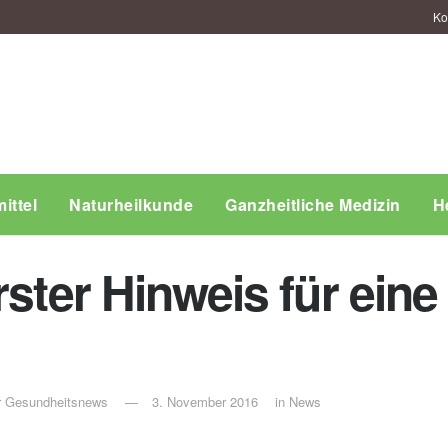
Ko
ittel
Naturheilkunde
Ganzheitliche Medizin
H
rster Hinweis für eine
ür Gesundheitsnews
3. November 2016
in
News