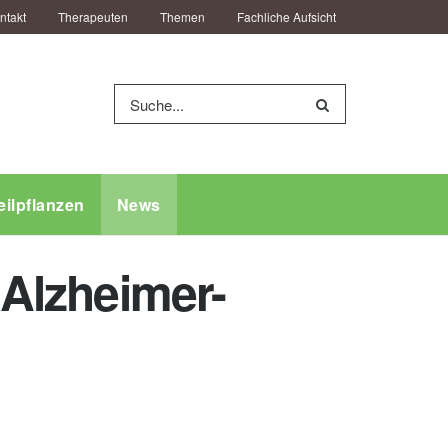
ntakt
Therapeuten
Themen
Fachliche Aufsicht
eilpflanzen
News
 Alzheimer-