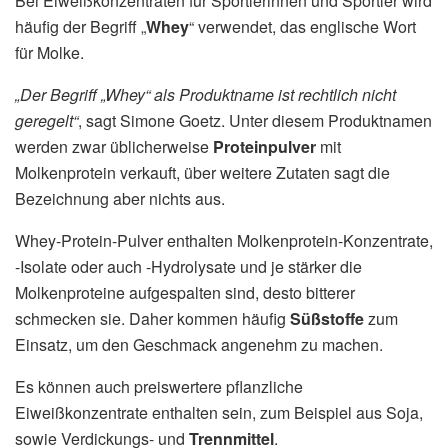
Bei Eiweißkonzentraten für Sportlerinnen und Sportler wird
häufig der Begriff „
Whey
“ verwendet, das englische Wort
für Molke.
„Der Begriff „Whey“ als Produktname ist rechtlich nicht
geregelt“
, sagt Simone Goetz. Unter diesem Produktnamen
werden zwar üblicherweise
Proteinpulver
mit
Molkenprotein verkauft, über weitere Zutaten sagt die
Bezeichnung aber nichts aus.
Whey-Protein-Pulver enthalten Molkenprotein-Konzentrate,
-Isolate oder auch -Hydrolysate und je stärker die
Molkenproteine aufgespalten sind, desto bitterer
schmecken sie. Daher kommen häufig
Süßstoffe
zum
Einsatz, um den Geschmack angenehm zu machen.
Es können auch preiswertere pflanzliche
Eiweißkonzentrate enthalten sein, zum Beispiel aus Soja,
sowie Verdickungs- und
Trennmittel
.