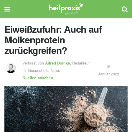
Eiweißzufuhr: Auch auf
Molkenprotein
zurückgreifen?
Verfasst von
Alfred Domke,
Redakteur
18.
für Gesundheits-News
Januar 2023
Quellen ansehen