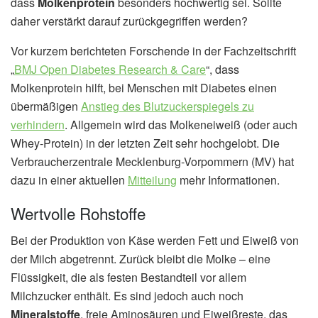
dass
Molkenprotein
besonders hochwertig sei. Sollte
daher verstärkt darauf zurückgegriffen werden?
Vor kurzem berichteten Forschende in der Fachzeitschrift
„
BMJ Open Diabetes Research & Care
“, dass
Molkenprotein hilft, bei Menschen mit Diabetes einen
übermäßigen
Anstieg des Blutzuckerspiegels zu
verhindern
. Allgemein wird das Molkeneiweiß (oder auch
Whey-Protein) in der letzten Zeit sehr hochgelobt. Die
Verbraucherzentrale Mecklenburg-Vorpommern (MV) hat
dazu in einer aktuellen
Mitteilung
mehr Informationen.
Wertvolle Rohstoffe
Bei der Produktion von Käse werden Fett und Eiweiß von
der Milch abgetrennt. Zurück bleibt die Molke – eine
Flüssigkeit, die als festen Bestandteil vor allem
Milchzucker enthält. Es sind jedoch auch noch
Mineralstoffe
, freie Aminosäuren und Eiweißreste, das