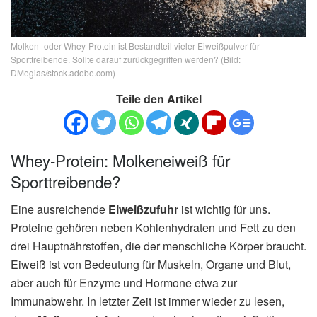
Molken- oder Whey-Protein ist Bestandteil vieler Eiweißpulver für
Sporttreibende. Sollte darauf zurückgegriffen werden? (Bild:
DMegias/stock.adobe.com)
Teile den Artikel
Whey-Protein: Molkeneiweiß für
Sporttreibende?
Eine ausreichende
Eiweißzufuhr
ist wichtig für uns.
Proteine gehören neben Kohlenhydraten und Fett zu den
drei Hauptnährstoffen, die der menschliche Körper braucht.
Eiweiß ist von Bedeutung für Muskeln, Organe und Blut,
aber auch für Enzyme und Hormone etwa zur
Immunabwehr. In letzter Zeit ist immer wieder zu lesen,