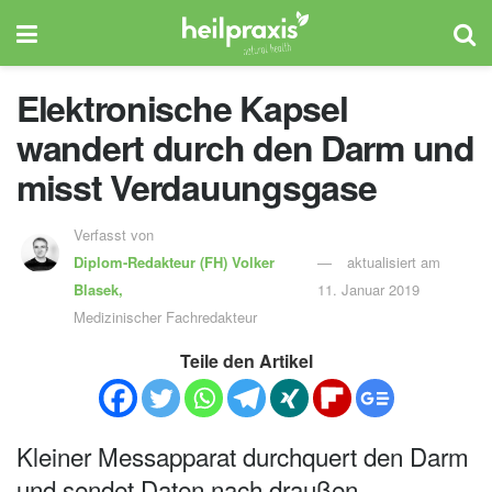
Elektronische Kapsel
wandert durch den Darm und
misst Verdauungsgase
Verfasst von
Diplom-Redakteur (FH)
Volker
aktualisiert am
Blasek,
11. Januar 2019
Medizinischer Fachredakteur
Teile den Artikel
Kleiner Messapparat durchquert den Darm
und sendet Daten nach draußen