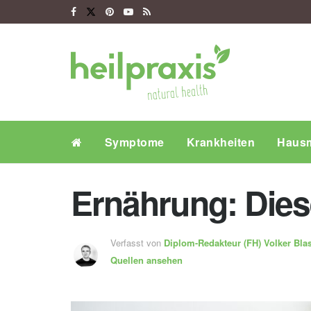
Symptome
Krankheiten
Hausm
Ernährung: Diese
Verfasst von
Diplom-Redakteur (FH)
Volker Bla
Quellen ansehen