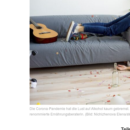
Die Corona-Pandemie hat die Lust auf Alkohol kaum gebremst.
renommierte Ernährungsberaterin. (Bild: Nichizhenova Elena/s
Teil