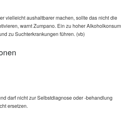
er vielleicht aushaltbarer machen, sollte das nicht die
ivieren, warnt Zumpano. Ein zu hoher Alkoholkonsum
und zu Suchterkrankungen führen. (vb)
ionen
und darf nicht zur Selbstdiagnose oder -behandlung
ek
cht ersetzen.
 Eat When You’re Hungover? (Abruf: 10.12.2020),