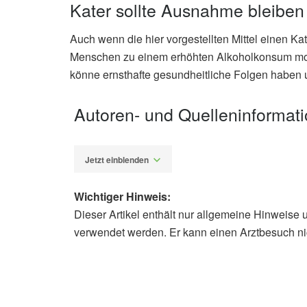
Kater sollte Ausnahme bleiben
Auch wenn die hier vorgestellten Mittel einen Kat
Menschen zu einem erhöhten Alkoholkonsum mot
könne ernsthafte gesundheitliche Folgen haben 
Autoren- und Quelleninformat
Jetzt einblenden
Wichtiger Hinweis:
Dieser Artikel enthält nur allgemeine Hinweise 
Diplom-Redakteur (FH) Volker Blas
verwendet werden. Er kann einen Arztbesuch ni
Cleveland Clinic: What Should You
health.clevelandclinic.org