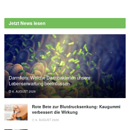
Diplom-Redakteur (FH) Volker Blasek
Karen M. Davison, Shen (Lamson) Lin,
Hongmei Tong, u.a.: Nutritional Factors,
Jetzt News lesen
Physical Health and Immigrant Status Are
Associated with Anxiety Disorders among
Middle-Aged and Older Adults: Findings from
Baseline Data of The Canadian Longitudinal
Study on Aging (CLSA); in: Journal of
Environmental Research and Public Health,
mdpi.com
Darmflora: Welche Darmbakterien unsere
University of Toronto: Low fruit and vegetable
Lebenserwartung beeinflussen
intakes and higher body fat linked to anxiety
6. AUGUST 2026
disorders (veröffentlicht: 27.02.2020),
eurekalert.org
Rote Bete zur Blutdrucksenkung: Kaugummi
verbessert die Wirkung
6. AUGUST 2026