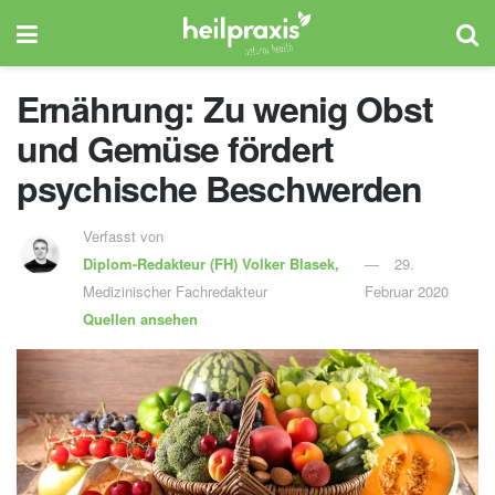
Ernährung: Zu wenig Obst
und Gemüse fördert
psychische Beschwerden
Verfasst von
Diplom-Redakteur (FH)
Volker Blasek,
29.
Medizinischer Fachredakteur
Februar 2020
Quellen ansehen