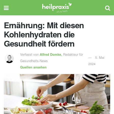
Ernährung: Mit diesen
Kohlenhydraten die
Gesundheit fördern
Verfasst von
Alfred Domke,
Redakteur für
5. Mai
Gesundheits-News
2024
Quellen ansehen