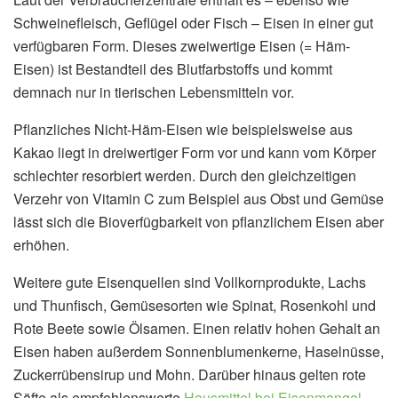
Schweinefleisch, Geflügel oder Fisch – Eisen in einer gut
verfügbaren Form. Dieses zweiwertige Eisen (= Häm-
Eisen) ist Bestandteil des Blutfarbstoffs und kommt
demnach nur in tierischen Lebensmitteln vor.
Pflanzliches Nicht-Häm-Eisen wie beispielsweise aus
Kakao liegt in dreiwertiger Form vor und kann vom Körper
schlechter resorbiert werden. Durch den gleichzeitigen
Verzehr von Vitamin C zum Beispiel aus Obst und Gemüse
lässt sich die Bioverfügbarkeit von pflanzlichem Eisen aber
erhöhen.
Weitere gute Eisenquellen sind Vollkornprodukte, Lachs
und Thunfisch, Gemüsesorten wie Spinat, Rosenkohl und
Rote Beete sowie Ölsamen. Einen relativ hohen Gehalt an
Eisen haben außerdem Sonnenblumenkerne, Haselnüsse,
Zuckerrübensirup und Mohn. Darüber hinaus gelten rote
Säfte als empfehlenswerte
Hausmittel bei Eisenmangel
.