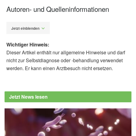
Autoren- und Quelleninformationen
Jetzt einblenden
Wichtiger Hinweis:
Dieser Artikel enthält nur allgemeine Hinweise und darf
nicht zur Selbstdiagnose oder -behandlung verwendet
werden. Er kann einen Arztbesuch nicht ersetzen.
Alfred Domke
Verbraucherzentrale Bayern: Was liefert mehr
Eisen: Schokolade oder Fleisch?, (Abruf:
Jetzt News lesen
18.08.2020)
Bundesinstitut für Risikobewertung (BfR):
Wie viel Eisen brauchen wir am Tag?, (Abruf:
18.08.2020)
Institut für Qualität und Wirtschaftlichkeit im