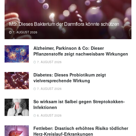
Gesundheitswesen (IQWiG): Wie kann ich
meinen Eisenbedarf decken?, (Abruf:
18.08.2020),
gesundheitsinformation.de
MS: Dieses Bakterium der Darmflora könnte schützen
7. AUGUST 2026
Alzheimer, Parkinson & Co: Dieser
Pflanzenstoffe zeigt nachweisbare Wirkungen
7. AUGUST 2026
Diabetes: Dieses Probiotikum zeigt
vielversprechende Wirkung
7. AUGUST 2026
So wirksam ist Salbei gegen Streptokokken-
Infektionen
6. AUGUST 2026
Fettleber: Drastisch erhöhtes Risiko tödlicher
Herz-Kreislauf-Erkrankungen