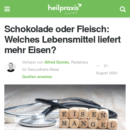
Schokolade oder Fleisch:
Welches Lebensmittel liefert
mehr Eisen?
Verfasst von
Alfred Domke,
Redakteur
21.
für Gesundheits-News
August 2020
Quellen ansehen