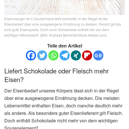
Eisenmangel ist in Deutschland weit verbreitet. In der Regel ist der
Eisenbedarf über eine ausgewogene Ernährung zu decken. Fleisch gilt als
eine gute Eisenquelle. Doch auch Schokolade enthält viel von dem
wichtigen Mineralstoff. (Bild: Andreas Berheide/Stock.Adobe.com)
Teile den Artikel
Liefert Schokolade oder Fleisch mehr
Eisen?
Der Eisenbedarf unseres Körpers lässt sich in der Regel
über eine ausgewogene Ernährung decken. Die meisten
Lebensmittel enthalten Eisen, doch manche deutlich mehr
als andere. Als besonders guter Eisenlieferant gilt Fleisch.
Doch enthält Schokolade nicht mehr von dem wichtigen
Spurenelement?