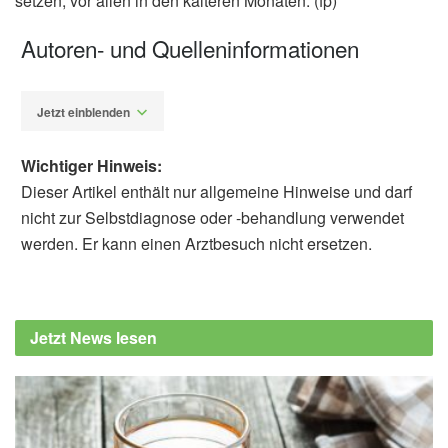
setzen, vor allen in den kälteren Monaten. (fp)
Autoren- und Quelleninformationen
Jetzt einblenden
Wichtiger Hinweis:
Dieser Artikel enthält nur allgemeine Hinweise und darf
nicht zur Selbstdiagnose oder -behandlung verwendet
werden. Er kann einen Arztbesuch nicht ersetzen.
Fabian Peters
San Diego State University (SDSU): SDSU
study links food and beverage temperature to
Jetzt News lesen
mental and gut health (veröffentlicht
26.09.2025),
eurekalert.
Tianying Wu, Neeraja Ramesh, Cassie
Doyle, Fang-Chi Hsu: Cold and Hot