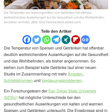
Die Temperatur von Nahrungsmitteln und Getränken hat offenbar
weitreichendere Auswirkungen auf die Gesundheit und das Wohlbefinden,
als bisher vermutet. (Bild: Yura Yarema/stock.adobe.com)
Teile den Artikel
Die Temperatur von Speisen und Getränken hat offenbar
deutlich weitreichendere Auswirkungen auf die Gesundheit
und das Wohlbefinden, als bisher angenommen. So
stehen zum Beispiel kalte Getränke laut einer neuen
Studie im Zusammenhang mit mehr
Ängsten
,
Schlafstörungen
und
Verdauungsproblemen
.
Ein Forschungsteam der
San Diego State University
(SDSU)
hat mögliche Unterschiede bei den
gesundheitlichen Auswirkungen von kalten und warmen
Speisen und Getränken untersucht. Die Ergebnisse sind in