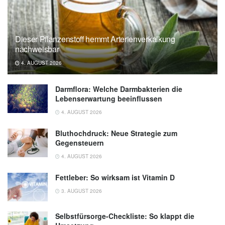
Consumption and Health Outcomes Among
U.S. Asian and White Populations; in: British
Journal of Nutrition (18.09.2025),
Dieser Pflanzenstoff hemmt Arterienverkalkung
cambridge.org
nachweisbar
4. AUGUST 2026
Darmflora: Welche Darmbakterien die
Lebenserwartung beeinflussen
4. AUGUST 2026
Bluthochdruck: Neue Strategie zum
Gegensteuern
4. AUGUST 2026
Fettleber: So wirksam ist Vitamin D
3. AUGUST 2026
Selbstfürsorge-Checkliste: So klappt die