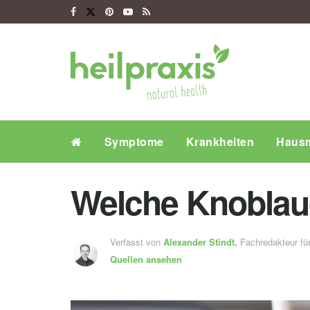
Symptome
Krankheiten
Hausm
Welche Knoblau
Verfasst von
Alexander Stindt,
Fachredakteur f
Quellen ansehen