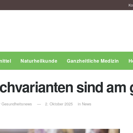
Ko
ittel
Naturheilkunde
Ganzheitliche Medizin
H
chvarianten sind am
ür Gesundheitsnews
2. Oktober 2025
in
News