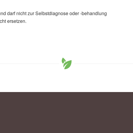
und darf nicht zur Selbstdiagnose oder -behandlung
cht ersetzen.
o-Chan Tseng, Yung-Lin Chu: The Antimicrobial and
, and Fermented Garlic: Influence of Processing
n (veröffentlicht 31.07.2025),
Food Science & Nutrition