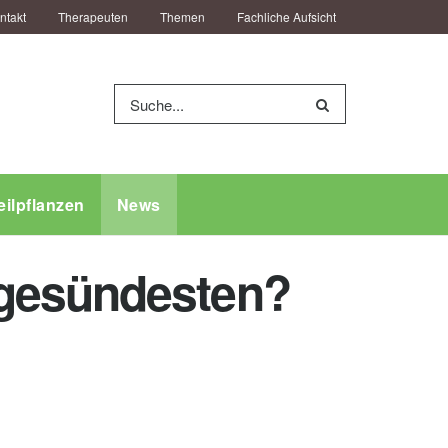
ntakt
Therapeuten
Themen
Fachliche Aufsicht
eilpflanzen
News
 gesündesten?