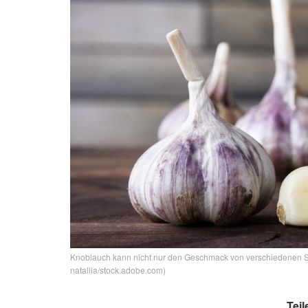
Knoblauch kann nicht nur den Geschmack von verschiedenen Speis
natallia/stock.adobe.com)
Teil