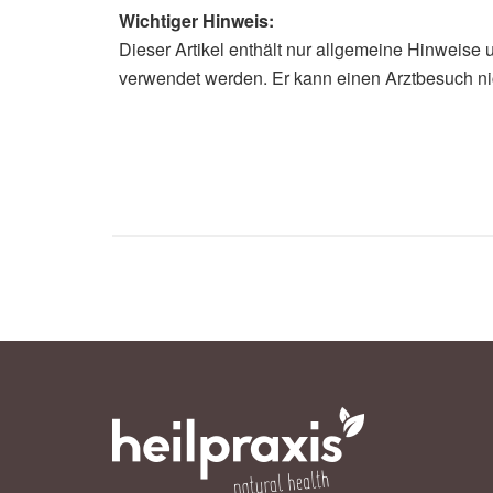
Wichtiger Hinweis:
Dieser Artikel enthält nur allgemeine Hinweise 
Alexander Stindt
verwendet werden. Er kann einen Arztbesuch ni
Luis M. Cocom, Hsiao-Chi Wang, Ku
Antioxidant Properties of Raw, Aged
Methods; in: Food Science & Nutritio