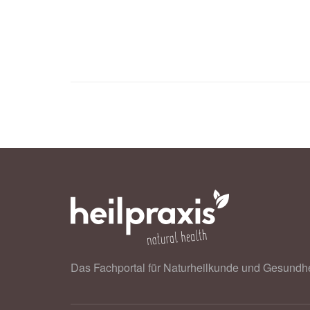
Verbraucherzentrale: Jodversorgung i
21.02.2020),
verbraucherzentrale.d
Das Fachportal für Naturheilkunde und Gesundhe