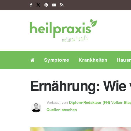
Symptome
Krankheiten
Hausm
Ernährung: Wie 
Verfasst von
Diplom-Redakteur (FH)
Volker Bla
Quellen ansehen