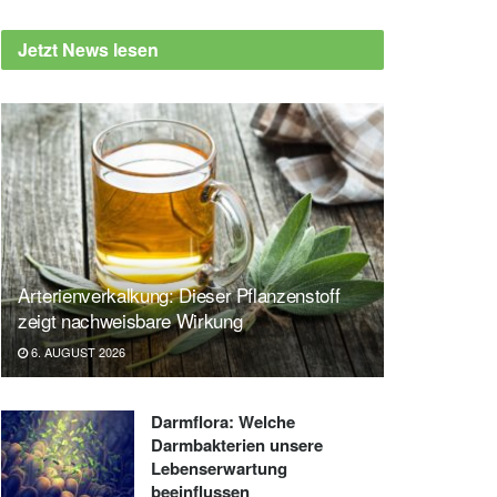
Jetzt News lesen
Arterienverkalkung: Dieser Pflanzenstoff
zeigt nachweisbare Wirkung
6. AUGUST 2026
Darmflora: Welche
Darmbakterien unsere
Lebenserwartung
beeinflussen