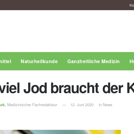
Ko
ittel
Naturheilkunde
Ganzheitliche Medizin
H
viel Jod braucht der 
sek,
Medizinischer Fachredakteur
12. Juni 2020
in
News