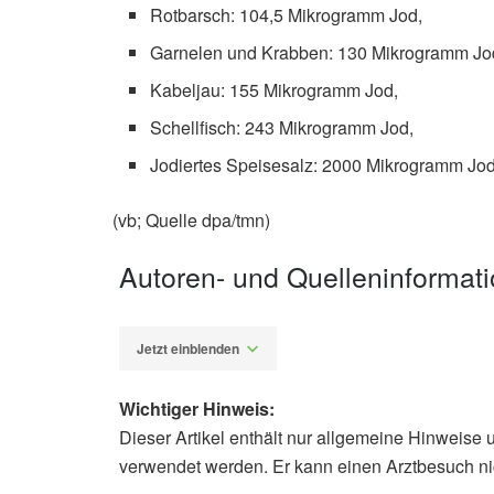
Rotbarsch: 104,5 Mikrogramm Jod,
Garnelen und Krabben: 130 Mikrogramm Jo
Kabeljau: 155 Mikrogramm Jod,
Schellfisch: 243 Mikrogramm Jod,
Jodiertes Speisesalz: 2000 Mikrogramm Jod
(vb; Quelle dpa/tmn)
Autoren- und Quelleninformat
Jetzt einblenden
Wichtiger Hinweis:
Dieser Artikel enthält nur allgemeine Hinweise 
Diplom-Redakteur (FH) Volker Blas
verwendet werden. Er kann einen Arztbesuch ni
Deutsche Gesellschaft für Ernährun