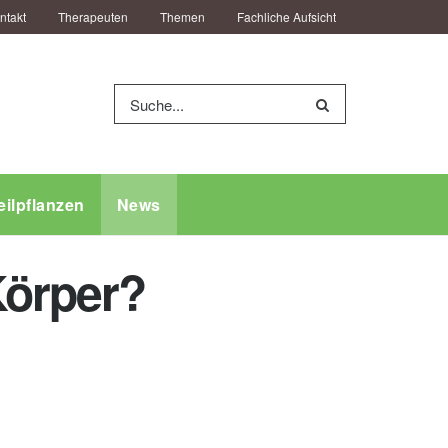
ntakt
Therapeuten
Themen
Fachliche Aufsicht
eilpflanzen
News
Körper?