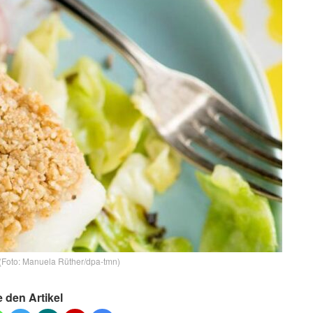
 (Foto: Manuela Rüther/dpa-tmn)
e den Artikel