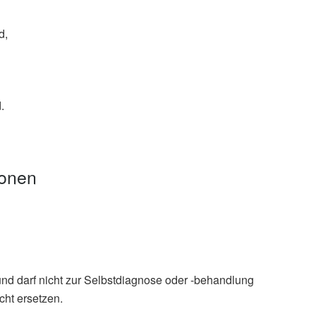
d,
.
ionen
und darf nicht zur Selbstdiagnose oder -behandlung
ek
cht ersetzen.
g: Jod (Abruf: 11.06.2020),
dge.de