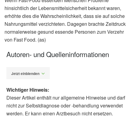
Wenn Fast-Food essenden Menschen Probleme
hinsichtlich der Lebensmittelsicherheit bekannt waren,
erhöhte dies die Wahrscheinlichkeit, dass sie auf solche
Nahrungsmittel verzichteten. Dagegen brachte Zeitdruck
normalerweise gesund essende Personen zum Verzehr
von Fast Food. (as)
Autoren- und Quelleninformationen
Jetzt einblenden
Wichtiger Hinweis:
Dieser Artikel enthält nur allgemeine Hinweise und darf
nicht zur Selbstdiagnose oder -behandlung verwendet
werden. Er kann einen Arztbesuch nicht ersetzen.
Alexander Stindt
Kiwon Lee, Jonghan Hyun, Youngmi Lee:
Why do and why Don’t people consume fast