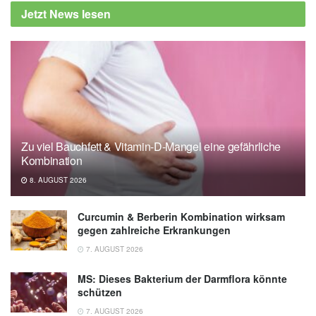
Jetzt News lesen
Food?: An application of the consumption
value model; in: Food Quality and Preference
(veröffentlicht Volume 99, July 2022),
Food
Quality and Preference
Robert Koch-Institut: Themenblatt: Fast Food
(Stand: 02.07.2020),
RKI
Zu viel Bauchfett & Vitamin-D-Mangel eine gefährliche
Kombination
8. AUGUST 2026
Curcumin & Berberin Kombination wirksam
gegen zahlreiche Erkrankungen
7. AUGUST 2026
MS: Dieses Bakterium der Darmflora könnte
schützen
7. AUGUST 2026