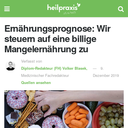
Ernährungsprognose: Wir
steuern auf eine billige
Mangelernährung zu
Verfasst von
Diplom-Redakteur (FH)
Volker Blasek,
9.
Medizinischer Fachredakteur
Dezember 2019
Quellen ansehen