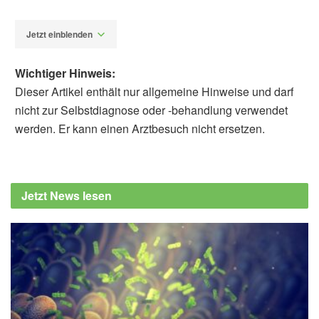
Jetzt einblenden
Wichtiger Hinweis:
Dieser Artikel enthält nur allgemeine Hinweise und darf
nicht zur Selbstdiagnose oder -behandlung verwendet
werden. Er kann einen Arztbesuch nicht ersetzen.
Diplom-Redakteur (FH) Volker Blasek
Lutz Depenbusch ,Stephan Klasen: The
effect of bigger human bodies on the future
Jetzt News lesen
global calorie requirements, Plos One, 2019,
journals.plos.org
Georg-August-Universität Göttingen: Wie viel
werden wir in Zukunft essen? (Abruf:
09.12.2019),
uni-goettingen.de