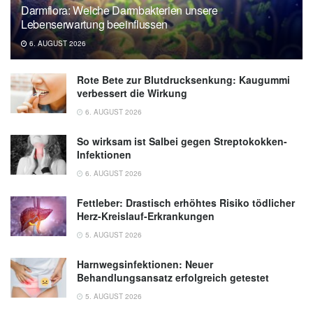
Darmflora: Welche Darmbakterien unsere
Lebenserwartung beeinflussen
6. AUGUST 2026
Rote Bete zur Blutdrucksenkung: Kaugummi
verbessert die Wirkung
6. AUGUST 2026
So wirksam ist Salbei gegen Streptokokken-
Infektionen
6. AUGUST 2026
Fettleber: Drastisch erhöhtes Risiko tödlicher
Herz-Kreislauf-Erkrankungen
5. AUGUST 2026
Harnwegsinfektionen: Neuer
Behandlungsansatz erfolgreich getestet
5. AUGUST 2026