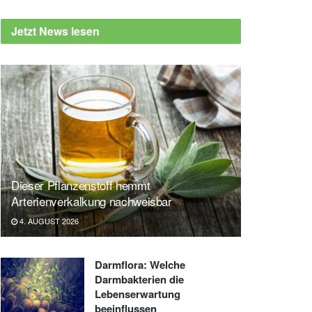
Jetzt News lesen
Dieser Pflanzenstoff hemmt
Arterienverkalkung nachweisbar
4. AUGUST 2026
Darmflora: Welche
Darmbakterien die
Lebenserwartung
beeinflussen