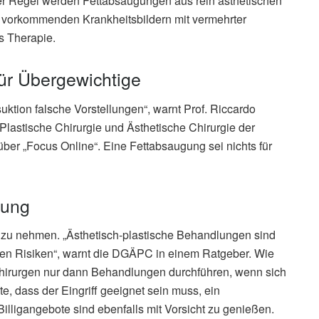
r Regel werden Fettabsaugungen aus rein ästhetischen
vorkommenden Krankheitsbildern mit vermehrter
s Therapie.
für Übergewichtige
uktion falsche Vorstellungen“, warnt Prof. Riccardo
 Plastische Chirurgie und Ästhetische Chirurgie der
er „Focus Online“. Eine Fettabsaugung sei nichts für
gung
ter zu nehmen. „Ästhetisch-plastische Behandlungen sind
enen Risiken“, warnt die DGÄPC in einem Ratgeber. Wie
 Chirurgen nur dann Behandlungen durchführen, wenn sich
, dass der Eingriff geeignet sein muss, ein
illigangebote sind ebenfalls mit Vorsicht zu genießen.