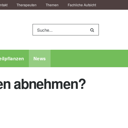
ntakt
Therapeuten
Themen
Fachliche Aufsicht
eilpflanzen
News
gen abnehmen?