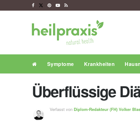
Symptome
Krankheiten
Hausm
Überflüssige D
Verfasst von
Diplom-Redakteur (FH)
Volker Bla