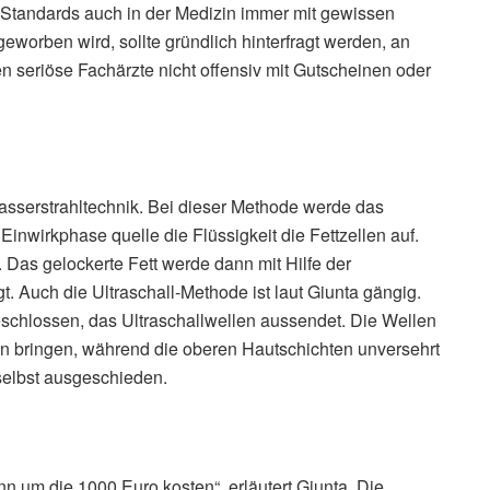
Standards auch in der Medizin immer mit gewissen
worben wird, sollte gründlich hinterfragt werden, an
n seriöse Fachärzte nicht offensiv mit Gutscheinen oder
asserstrahltechnik. Bei dieser Methode werde das
Einwirkphase quelle die Flüssigkeit die Fettzellen auf.
as gelockerte Fett werde dann mit Hilfe der
Auch die Ultraschall-Methode ist laut Giunta gängig.
schlossen, das Ultraschallwellen aussendet. Die Wellen
en bringen, während die oberen Hautschichten unversehrt
 selbst ausgeschieden.
n um die 1000 Euro kosten“, erläutert Giunta. Die