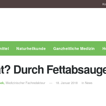
Ko
ittel
Naturheilkunde
Ganzheitliche Medizin
H
iät? Durch Fettabsau
sek,
Medizinischer Fachredakteur
18. Januar 2018
in
News